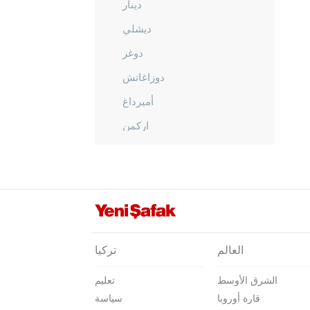
دينار
ديشلي
دوغر
دوزاغاتش
أميرداغ
اركمن
إيفجيلار
فتحيبي
غازليغول
غبجالار
غومو
العالم
تركيا
حيدرلي
الشرق الأوسط
تعليم
هوجالار
قارة أوروبا
سياسة