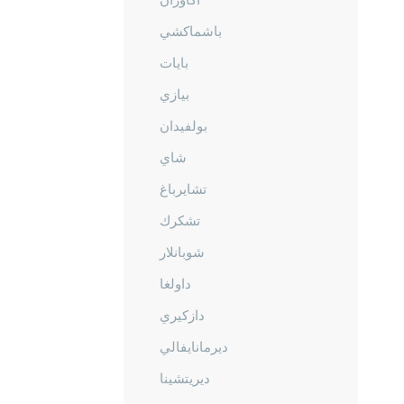
باشماكشي
بايات
بيازي
بولفيدان
شاي
تشايرباغ
تشكرك
شوبانلار
داولغا
دازكيري
ديرمانايفالي
ديريتشينا