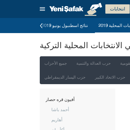
انتخابات
ات المحلية 2019
نتائج اسطنبول يونيو 2019
الانتخابات العامة 2023
لانتخابات المحلية التركية
إسطنبول
أنقرة
قومية
حزب العدالة والتنمية
جميع الأحزاب
إزمير
حزب الاتحاد الكبير
حزب اليسار الديمقراطي
أضنة
أديامان
أفيون قره حصار
أحمد باشا
أهاريم
أكأوران