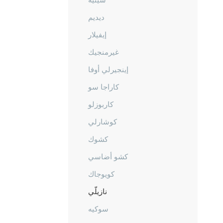
ديديم
إيفيلار
غيرمنجيك
إينجيرلي أوفا
كاراجا سو
كاربوزلو
كوشارلي
كشوك
كشو أضاسي
كويوجاك
نازيلّي
سوكيه