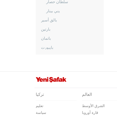
سلطان حصار
يني بينار
بالق أسير
بارتين
باتمان
بايبورت
بيلاجيك
بينغول
بيتليس
بولو
بوردور
العالم
تركيا
بورصا
الشرق الأوسط
تعليم
جناق قلعة
قارة أوروبا
سياسة