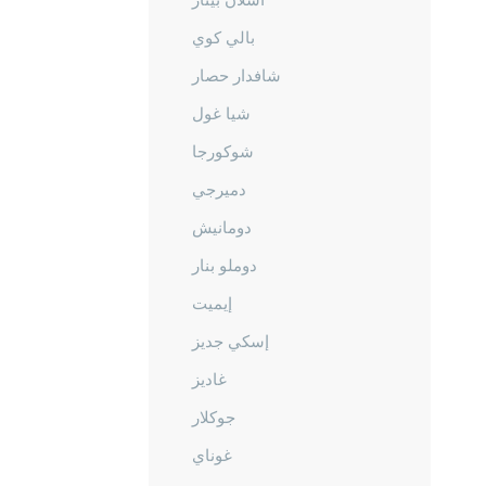
بالي كوي
شافدار حصار
شيا غول
شوكورجا
دميرجي
دومانيش
دوملو بنار
إيميت
إسكي جديز
غاديز
جوكلار
غوناي