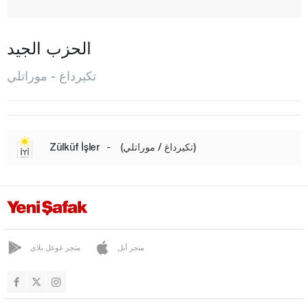
مالكارا
مرمرة إيغريليسي
الحزب الجيد
موراتلي
تكيرداغ - موراتلي
صراي
شاركوي
سليمان باشا
(تكيرداغ / موراتلي)
-
Zülküf İşler
توكات
طرابزون
طونجالي
أوشاك
متجر آبل
متجر غوغل بلاي
فان
يالوفا