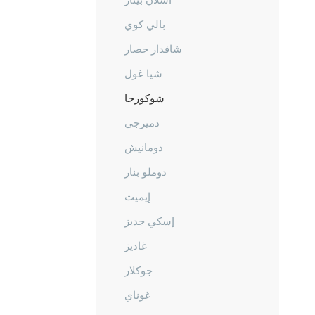
بالي كوي
شافدار حصار
شيا غول
شوكورجا
دميرجي
دومانيش
دوملو بنار
إيميت
إسكي جديز
غاديز
جوكلار
غوناي