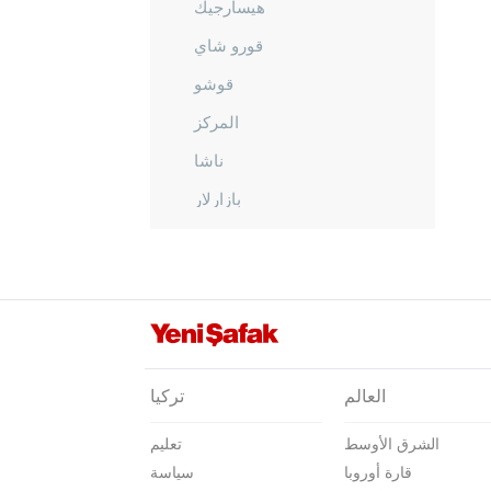
هيسارجيك
قورو شاي
قوشو
المركز
ناشا
بازارلار
شابهاينه
سيد عمر
سيماف
تافشانلي
تبي جيك
العالم
تركيا
طونجبليك
الشرق الأوسط
تعليم
ينيكنت
قارة أوروبا
سياسة