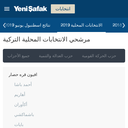
انتخابات
إسطنبول
2018
الانتخابات المحلية 2019
نتائج اسطنبول يونيو 2019
أنقرة
مرشحي الانتخابات المحلية التركية
إزمير
أضنة
ي
حزب الحركة القومية
حزب العدالة والتنمية
جميع الأحزاب
أديامان
أفيون قره حصار
أحمد باشا
أهاريم
أكأوران
باشماكشي
بايات