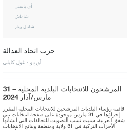
أي باستي
شاماش
شاتال بينار
شاي باشي
فاطصا
حزب اتحاد العدالة
غول كوي
أوردو - غول كايلي
غول كايلي
كوركان تيبيه
المرشحون للانتخابات البلدية المحلية – 31
إيكيزجيه
مارس/آذار 2024
كابادوز
قائمة رؤساء البلديات المرشحين للانتخابات المحلية المقرر
كاباتشا
إجراؤها في 31 مارس موجودة على صفحة انتخابات يني
شفق العربية. سنبث نسب التصويت للتحالفات التي أنشأتها
كورغان
الأحزاب التركية في 81 ولاية ومنطقة ونتائج الانتخابات