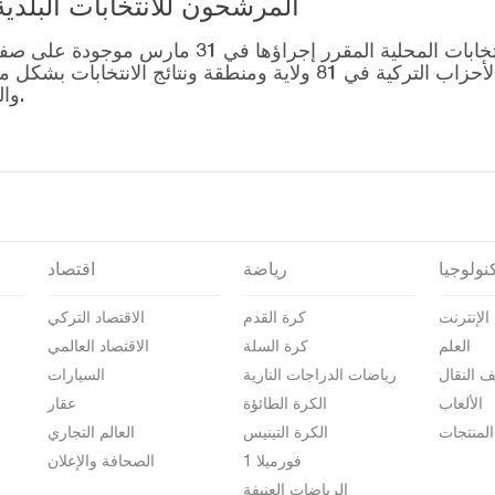
المرشحون للانتخابات البلدية المحلية – 1
قائمة رؤساء البلديات المرشحين للانتخابات المحل
التصويت للتحالفات التي أنشأتها الأحزاب التركية في 81 ولاية وم
والمرشحين على صفحة نتائج الانتخابات 2024.
نولوجيا
رياضة
اقتصاد
الإنترنت
كرة القدم
الاقتصاد التركي
العلم
كرة السلة
الاقتصاد العالمي
ف النقال
رياضات الدراجات النارية
السيارات
الألعاب
الكرة الطائؤة
عقار
المنتجات
الكرة التينيس
العالم التجاري
فورميلا 1
الصحافة والإعلان
الرياضات العنيفة