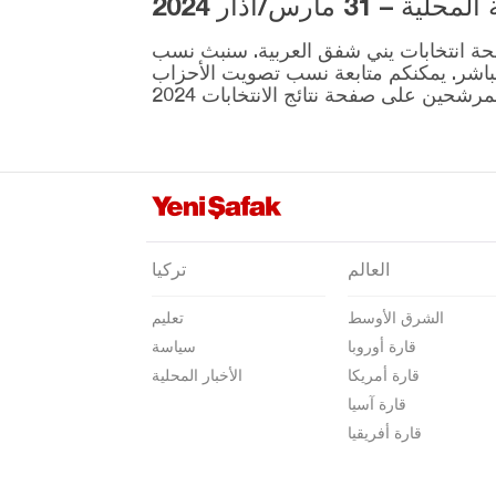
3 مارس/آذار 2024
صامسون
ية المقرر إجراؤها في 31 مارس موجودة على صفحة انتخابات يني شفق العربية. سنبث نسب
شانلي أورفا
نطقة ونتائج الانتخابات بشكل مباشر. يمكنكم متابعة نسب تصويت الأحزاب
سيرت
سينوب
شرناق
سيفاس
تكيرداغ
العالم
تركيا
توكات
الشرق الأوسط
تعليم
طرابزون
قارة أوروبا
سياسة
طونجالي
قارة أمريكا
الأخبار المحلية
أوشاك
قارة آسيا
قارة أفريقيا
فان
يالوفا