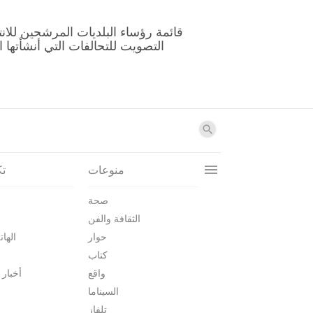
منوعات
تك
صحة
الثقافة والفن
حوار
الهات
كتاب
واقع
أخبار 
السيناما
تلفاز