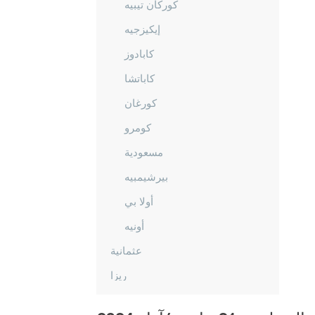
كوركان تيبيه
إيكيزجيه
كابادوز
كاباتشا
كورغان
كومرو
مسعودية
بيرشيمبيه
أولا بي
أونيه
عثمانية
ريزا
صقاريا