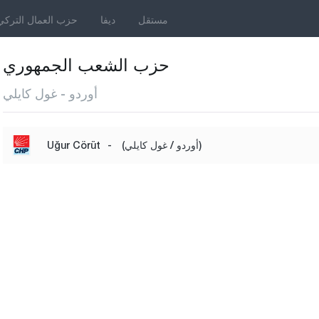
مستقل
ديفا
حزب العمال التركي
حزب الشعب الجمهوري
أوردو - غول كايلي
(أوردو / غول كايلي)
-
Uğur Cörüt