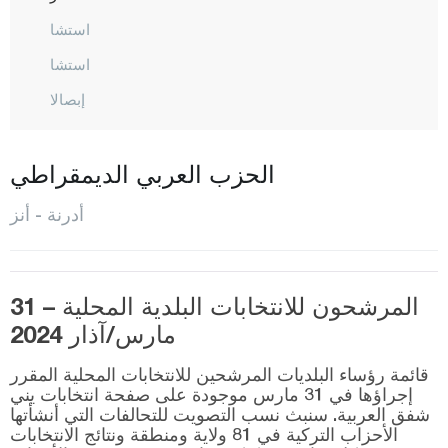
استشا
استشا
إبصالا
كيشان
كيرجاصالح
الحزب العربي الديمقراطي
كوبلو
أدرنة - أنز
لالاباشا
ميريتش
المرشحون للانتخابات البلدية المحلية – 31
المركز
مارس/آذار 2024
صوباشي
قائمة رؤساء البلديات المرشحين للانتخابات المحلية المقرر
سولوغلو
إجراؤها في 31 مارس موجودة على صفحة انتخابات يني
شفق العربية. سنبث نسب التصويت للتحالفات التي أنشأتها
أوزونكوبرو
الأحزاب التركية في 81 ولاية ومنطقة ونتائج الانتخابات