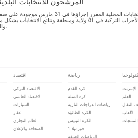
المرشحون للانتخابات البلدية المحلية – 1
قائمة رؤساء البلديات المرشحين للانتخابات المحل
التصويت للتحالفات التي أنشأتها الأحزاب التركية في 81 ولاية وم
والمرشحين على صفحة نتائج الانتخابات 2024.
نولوجيا
رياضة
اقتصاد
الإنترنت
كرة القدم
الاقتصاد التركي
العلم
كرة السلة
الاقتصاد العالمي
ف النقال
رياضات الدراجات النارية
السيارات
الألعاب
الكرة الطائؤة
عقار
المنتجات
الكرة التينيس
العالم التجاري
فورميلا 1
الصحافة والإعلان
الرياضات العنيفة