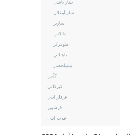
بينار باشي
ساريأوغلان
ساريز
طالاس
طومركز
ياهيالي
يشيلحصار
كلّس
كيركالي
قرقلر ايلي
قرشهير
قوجه ايلي
قونيا