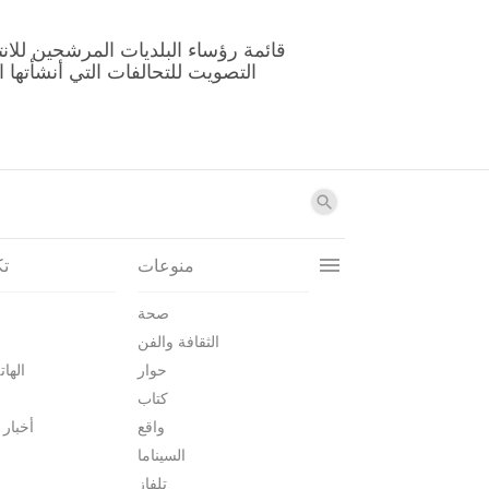
منوعات
تك
صحة
الثقافة والفن
حوار
الهات
كتاب
واقع
أخبار 
السيناما
تلفاز