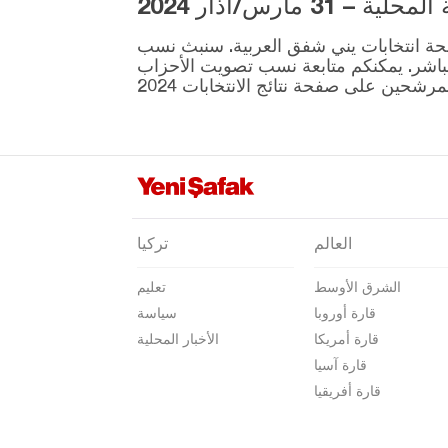
3 مارس/آذار 2024
كوتاهيا
ية المقرر إجراؤها في 31 مارس موجودة على صفحة انتخابات يني شفق العربية. سنبث نسب
مالاطيا
نطقة ونتائج الانتخابات بشكل مباشر. يمكنكم متابعة نسب تصويت الأحزاب
مانيسا
ماردين
مرسين
موغلا
موش
العالم
تركيا
نيفشهير
الشرق الأوسط
تعليم
نيغدا
قارة أوروبا
سياسة
أوردو
قارة أمريكا
الأخبار المحلية
عثمانية
قارة آسيا
قارة أفريقيا
ريزا
صقاريا