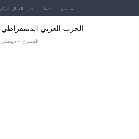
مستقل
ديفا
حزب العمال التركي
الحزب العربي الديمقراطي
قيصري - ديفيلي