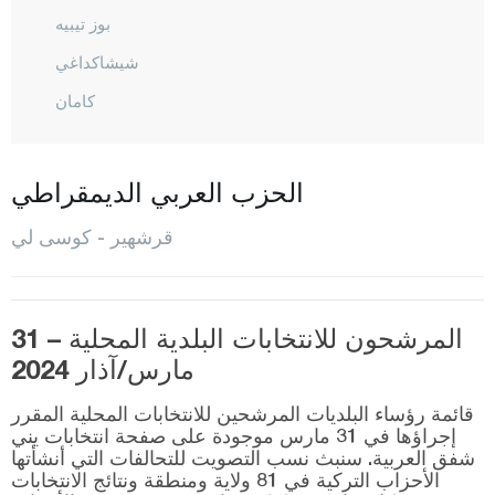
بوز تيبيه
شيشاكداغي
كامان
كوسى لي
قورانجي لي
الحزب العربي الديمقراطي
المركز
قرشهير - كوسى لي
مأجور
أوزباغ
المرشحون للانتخابات البلدية المحلية – 31
قوجه ايلي
مارس/آذار 2024
قونيا
قائمة رؤساء البلديات المرشحين للانتخابات المحلية المقرر
كوتاهيا
إجراؤها في 31 مارس موجودة على صفحة انتخابات يني
شفق العربية. سنبث نسب التصويت للتحالفات التي أنشأتها
مالاطيا
الأحزاب التركية في 81 ولاية ومنطقة ونتائج الانتخابات