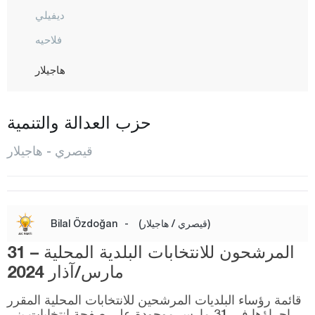
ديفيلي
فلاحيه
هاجيلار
إينجيه سو
كوجاسنان
حزب العدالة والتنمية
ماليك غازي
قيصري - هاجيلار
أوزفاطان
بينار باشي
ساريأوغلان
(قيصري / هاجيلار)
-
Bilal Özdoğan
ساريز
المرشحون للانتخابات البلدية المحلية – 31
طالاس
مارس/آذار 2024
طومركز
قائمة رؤساء البلديات المرشحين للانتخابات المحلية المقرر
إجراؤها في 31 مارس موجودة على صفحة انتخابات يني