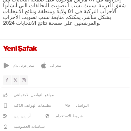
ياهيالي
شفق العربية. سنبث نسب التصويت للتحالفات التي أنشأتها
يشيلحصار
الأحزاب التركية في 81 ولاية ومنطقة ونتائج الانتخابات
بشكل مباشر. يمكنكم متابعة نسب تصويت الأحزاب
كلّس
والمرشحين على صفحة نتائج الانتخابات 2024.
كيركالي
قرقلر ايلي
قرشهير
قوجه ايلي
متجر آبل
متجر غوغل بلاي
قونيا
كوتاهيا
مالاطيا
مواقع التواصل الاجتماعي
مانيسا
التواصل
تطبيقات الهواتف الذكية
ماردين
شروط الاستخدام
آر إس إس
مرسين
سياسات الخصوصية