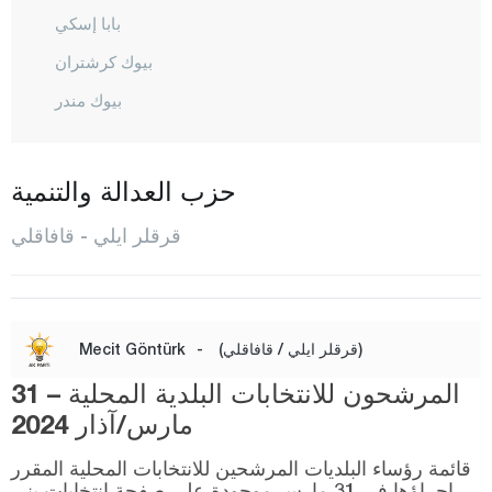
بابا إسكي
بيوك كرشتران
بيوك مندر
شاكل لي
دميركوي
حزب العدالة والتنمية
أفران سكيز
قرقلر ايلي - قافاقلي
إينادا
إيناجا
قرا خليل
(قرقلر ايلي / قافاقلي)
-
Mecit Göntürk
قافاقلي
المرشحون للانتخابات البلدية المحلية – 31
كاينارجا
مارس/آذار 2024
قييي كوي
قائمة رؤساء البلديات المرشحين للانتخابات المحلية المقرر
إجراؤها في 31 مارس موجودة على صفحة انتخابات يني