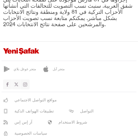
كوفجاز
شفق العربية. سنبث نسب التصويت للتحالفات التي أنشأتها
لولا بورغاز
الأحزاب التركية في 81 ولاية ومنطقة ونتائج الانتخابات
بشكل مباشر. يمكنكم متابعة نسب تصويت الأحزاب
المركز
والمرشحين على صفحة نتائج الانتخابات 2024.
باهليفانكوي
بينارحصار
أسكوب
فيزيه
متجر آبل
متجر غوغل بلاي
قرشهير
قوجه ايلي
قونيا
مواقع التواصل الاجتماعي
كوتاهيا
التواصل
تطبيقات الهواتف الذكية
مالاطيا
شروط الاستخدام
آر إس إس
مانيسا
سياسات الخصوصية