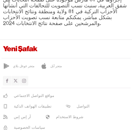
شفق العربية. سنبث نسب التصويت للتحالفات التي أنشأتها
فيزيركوبري
الأحزاب التركية في 81 ولاية ومنطقة ونتائج الانتخابات
بشكل مباشر. يمكنكم متابعة نسب تصويت الأحزاب
ياكاكنت
والمرشحين على صفحة نتائج الانتخابات 2024.
شانلي أورفا
سيرت
سينوب
شرناق
متجر آبل
متجر غوغل بلاي
سيفاس
تكيرداغ
توكات
مواقع التواصل الاجتماعي
طرابزون
التواصل
تطبيقات الهواتف الذكية
طونجالي
شروط الاستخدام
آر إس إس
أوشاك
سياسات الخصوصية