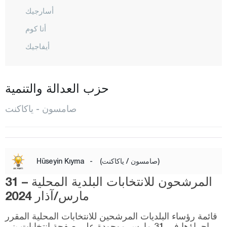
أسارجيك
أتا كوم
أيفاجيك
بافرا
جانيك
حزب العدالة والتنمية
شارشامبا
صامسون - ياكاكنت
هافاز
إيلك أديم
كافاك
(صامسون / ياكاكنت)
-
Hüseyin Kıyma
لاديك
المرشحون للانتخابات البلدية المحلية – 31
صالي بازاري
مارس/آذار 2024
تيككيه كوي
قائمة رؤساء البلديات المرشحين للانتخابات المحلية المقرر
تيمريه
إجراؤها في 31 مارس موجودة على صفحة انتخابات يني