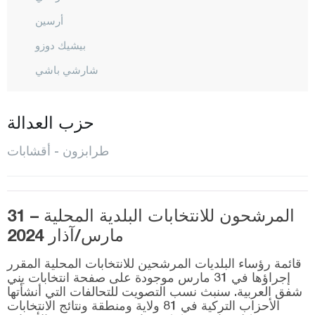
أرسين
بيشيك دوزو
شارشي باشي
شاي كارا
ديرين بازاري
حزب العدالة
دوز كوي
طرابزون - أقشابات
هايرات
كوبري باشي
المرشحون للانتخابات البلدية المحلية – 31
ماشكا
مارس/آذار 2024
أوف
قائمة رؤساء البلديات المرشحين للانتخابات المحلية المقرر
أورطا حصار
إجراؤها في 31 مارس موجودة على صفحة انتخابات يني
شفق العربية. سنبث نسب التصويت للتحالفات التي أنشأتها
شالي بازاري
الأحزاب التركية في 81 ولاية ومنطقة ونتائج الانتخابات