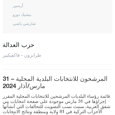
أرسين
بيشيك دوزو
شارشي باشي
شاي كارا
ديرين بازاري
حزب العدالة
دوز كوي
طرابزون - فاكفيكبير
هايرات
كوبري باشي
ماشكا
المرشحون للانتخابات البلدية المحلية – 31
مارس/آذار 2024
أوف
أورطا حصار
قائمة رؤساء البلديات المرشحين للانتخابات المحلية المقرر
إجراؤها في 31 مارس موجودة على صفحة انتخابات يني
شالي بازاري
شفق العربية. سنبث نسب التصويت للتحالفات التي أنشأتها
الأحزاب التركية في 81 ولاية ومنطقة ونتائج الانتخابات
سورمانيه