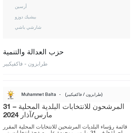
أرسين
بيشيك دوزو
شارشي باشي
شاي كارا
ديرين بازاري
حزب العدالة والتنمية
دوز كوي
طرابزون - فاكفيكبير
هايرات
كوبري باشي
ماشكا
(طرابزون / فاكفيكبير)
-
Muhammet Balta
أوف
المرشحون للانتخابات البلدية المحلية – 31
أورطا حصار
مارس/آذار 2024
شالي بازاري
قائمة رؤساء البلديات المرشحين للانتخابات المحلية المقرر
سورمانيه
إجراؤها في 31 مارس موجودة على صفحة انتخابات يني