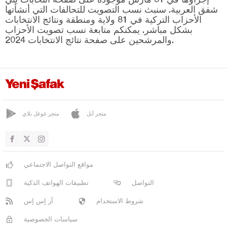
شفق العربية. سنبث نسب التصويت للتحالفات التي أنشأتها
طونيا
الأحزاب التركية في 81 ولاية ومنطقة ونتائج الانتخابات
بشكل مباشر. يمكنكم متابعة نسب تصويت الأحزاب
فاكفيكبير
والمرشحين على صفحة نتائج الانتخابات 2024.
يومرا
طونجالي
أوشاك
فان
متجر آبل
متجر غوغل بلاي
يالوفا
يوزغات
زونغولداك
مواقع التواصل الاجتماعي
التواصل
تطبيقات الهواتف الذكية
شروط الاستخدام
آر إس إس
سياسات الخصوصية