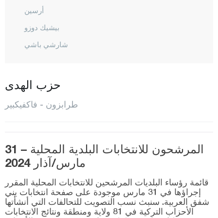
أرسين
بيشيك دوزو
شارشي باشي
شاي كارا
ديرين بازاري
حزب الهدى
دوز كوي
طرابزون - فاكفيكبير
هايرات
كوبري باشي
ماشكا
المرشحون للانتخابات البلدية المحلية – 31
مارس/آذار 2024
أوف
أورطا حصار
قائمة رؤساء البلديات المرشحين للانتخابات المحلية المقرر
إجراؤها في 31 مارس موجودة على صفحة انتخابات يني
شالي بازاري
شفق العربية. سنبث نسب التصويت للتحالفات التي أنشأتها
الأحزاب التركية في 81 ولاية ومنطقة ونتائج الانتخابات
سورمانيه