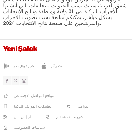
سورمانيه
شفق العربية. سنبث نسب التصويت للتحالفات التي أنشأتها
طونيا
الأحزاب التركية في 81 ولاية ومنطقة ونتائج الانتخابات
بشكل مباشر. يمكنكم متابعة نسب تصويت الأحزاب
فاكفيكبير
والمرشحين على صفحة نتائج الانتخابات 2024.
يومرا
طونجالي
أوشاك
فان
متجر آبل
متجر غوغل بلاي
يالوفا
يوزغات
زونغولداك
مواقع التواصل الاجتماعي
التواصل
تطبيقات الهواتف الذكية
شروط الاستخدام
آر إس إس
سياسات الخصوصية