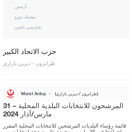
أرسين
بيشيك دوزو
شارشي باشي
شاي كارا
ديرين بازاري
حزب الاتحاد الكبير
دوز كوي
طرابزون - ديرين بازاري
هايرات
كوبري باشي
ماشكا
(طرابزون / ديرين بازاري)
-
Murat Arduç
أوف
المرشحون للانتخابات البلدية المحلية – 31
أورطا حصار
مارس/آذار 2024
شالي بازاري
قائمة رؤساء البلديات المرشحين للانتخابات المحلية المقرر
إجراؤها في 31 مارس موجودة على صفحة انتخابات يني