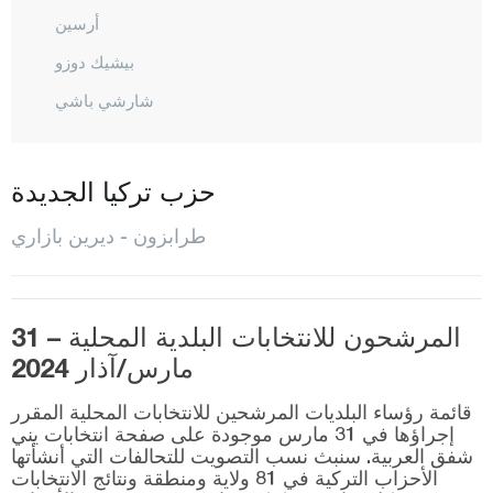
أرسين
بيشيك دوزو
شارشي باشي
شاي كارا
ديرين بازاري
حزب تركيا الجديدة
دوز كوي
طرابزون - ديرين بازاري
هايرات
كوبري باشي
المرشحون للانتخابات البلدية المحلية – 31
ماشكا
مارس/آذار 2024
أوف
قائمة رؤساء البلديات المرشحين للانتخابات المحلية المقرر
أورطا حصار
إجراؤها في 31 مارس موجودة على صفحة انتخابات يني
شفق العربية. سنبث نسب التصويت للتحالفات التي أنشأتها
شالي بازاري
الأحزاب التركية في 81 ولاية ومنطقة ونتائج الانتخابات