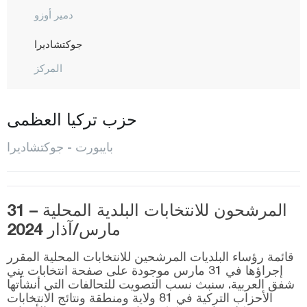
دمير أوزو
جوكتشاديرا
المركز
بيلاجيك
بينغول
حزب تركيا العظمى
بيتليس
بايبورت - جوكتشاديرا
بولو
بوردور
المرشحون للانتخابات البلدية المحلية – 31
بورصا
مارس/آذار 2024
جناق قلعة
قائمة رؤساء البلديات المرشحين للانتخابات المحلية المقرر
شانكيري
إجراؤها في 31 مارس موجودة على صفحة انتخابات يني
شفق العربية. سنبث نسب التصويت للتحالفات التي أنشأتها
جوروم
الأحزاب التركية في 81 ولاية ومنطقة ونتائج الانتخابات