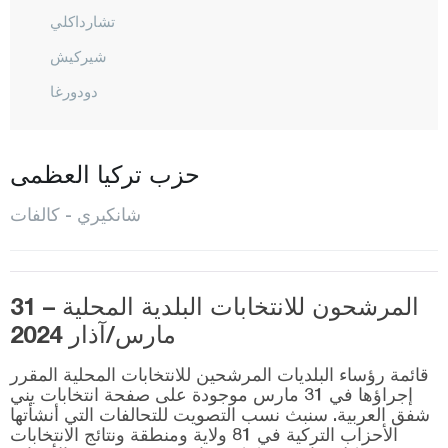
تشارداكلي
شيركيش
دودورغا
إيلديفان
إيلغاز
حزب تركيا العظمى
كالفات
شانكيري - كالفات
كيزيل إيرماك
كورغون
المرشحون للانتخابات البلدية المحلية – 31
كورشونلو
مارس/آذار 2024
المركز
قائمة رؤساء البلديات المرشحين للانتخابات المحلية المقرر
أورطا
إجراؤها في 31 مارس موجودة على صفحة انتخابات يني
شفق العربية. سنبث نسب التصويت للتحالفات التي أنشأتها
شعبان أوزو
الأحزاب التركية في 81 ولاية ومنطقة ونتائج الانتخابات