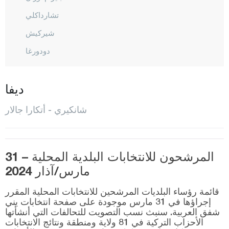
تشارداكلي
شيركيش
دودورغا
إيلديفان
إيلغاز
ديفا
كالفات
شانكيري - أتكارا جالار
كيزيل إيرماك
كورغون
المرشحون للانتخابات البلدية المحلية – 31
كورشونلو
مارس/آذار 2024
المركز
قائمة رؤساء البلديات المرشحين للانتخابات المحلية المقرر
أورطا
إجراؤها في 31 مارس موجودة على صفحة انتخابات يني
شفق العربية. سنبث نسب التصويت للتحالفات التي أنشأتها
شعبان أوزو
الأحزاب التركية في 81 ولاية ومنطقة ونتائج الانتخابات