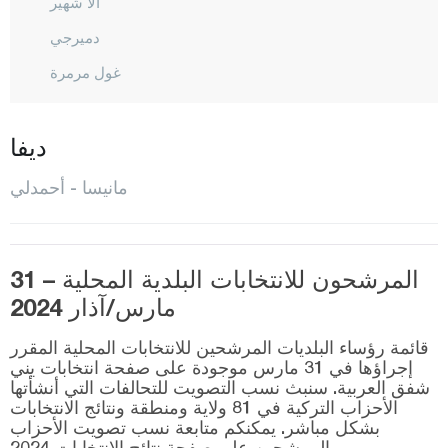
ألا شهير
دميرجي
غول مرمرة
غورديس
كيريك أغاج
ديفا
كوبري باشي
مانيسا - أحمدلي
كولا
صالحلي
المرشحون للانتخابات البلدية المحلية – 31
ساريغول
مارس/آذار 2024
ساروهانلي
قائمة رؤساء البلديات المرشحين للانتخابات المحلية المقرر
شيهزاديلار
إجراؤها في 31 مارس موجودة على صفحة انتخابات يني
شفق العربية. سنبث نسب التصويت للتحالفات التي أنشأتها
سيليدني
الأحزاب التركية في 81 ولاية ومنطقة ونتائج الانتخابات
صوما
بشكل مباشر. يمكنكم متابعة نسب تصويت الأحزاب
والمرشحين على صفحة نتائج الانتخابات 2024.