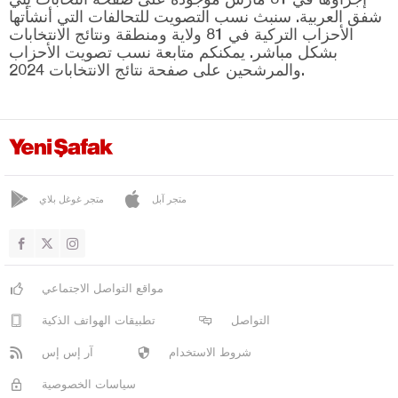
يوراغير
شفق العربية. سنبث نسب التصويت للتحالفات التي أنشأتها
أديامان
الأحزاب التركية في 81 ولاية ومنطقة ونتائج الانتخابات
بشكل مباشر. يمكنكم متابعة نسب تصويت الأحزاب
أفيون قره حصار
والمرشحين على صفحة نتائج الانتخابات 2024.
أغري
أكسراي
أماصيا
أنطاليا
متجر آبل
متجر غوغل بلاي
أرداهان
أرتفين
أيدن
مواقع التواصل الاجتماعي
بالق أسير
التواصل
تطبيقات الهواتف الذكية
بارتين
شروط الاستخدام
آر إس إس
باتمان
سياسات الخصوصية