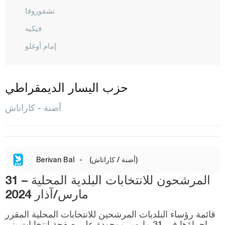
تشقوروفا
فيكيه
إمام أوغلو
كارا عيسالي
كاراتاش
حزب اليسار الديمقراطي
كوزان
أضنة - كاراتاش
بوزانتي
سائيم بيلي
ساري شام
(أضنة / كاراتاش)
-
Berivan Bal
سيهان
المرشحون للانتخابات البلدية المحلية – 31
طوفانبيلي
مارس/آذار 2024
يومورطاليك
قائمة رؤساء البلديات المرشحين للانتخابات المحلية المقرر
إجراؤها في 31 مارس موجودة على صفحة انتخابات يني