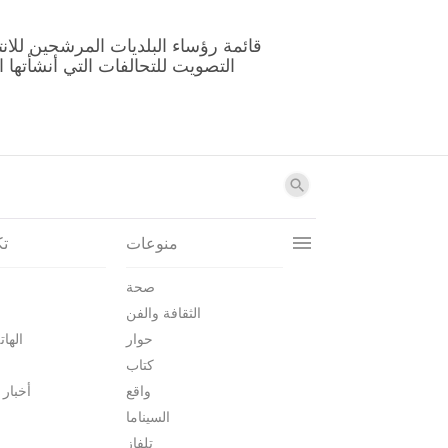
منوعات
تك
صحة
الثقافة والفن
حوار
الهات
كتاب
واقع
أخبار 
السيناما
تلفاز