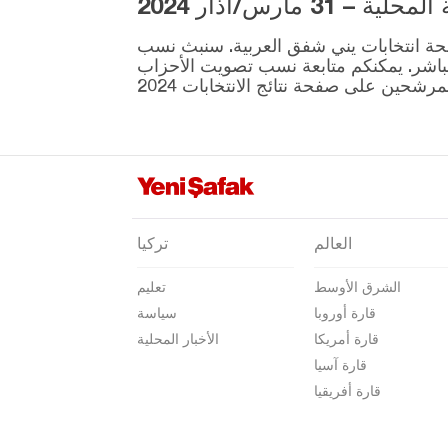
3 مارس/آذار 2024
أرتفين
ية المقرر إجراؤها في 31 مارس موجودة على صفحة انتخابات يني شفق العربية. سنبث نسب
أيدن
نطقة ونتائج الانتخابات بشكل مباشر. يمكنكم متابعة نسب تصويت الأحزاب
بالق أسير
بارتين
باتمان
بايبورت
بيلاجيك
العالم
تركيا
بينغول
الشرق الأوسط
تعليم
بيتليس
قارة أوروبا
سياسة
بولو
قارة أمريكا
الأخبار المحلية
بوردور
قارة آسيا
قارة أفريقيا
بورصا
جناق قلعة