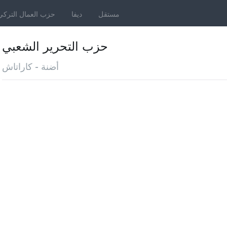
مستقل
ديفا
حزب العمال التركي
حزب التحرير الشعبي
أضنة - كاراتاش