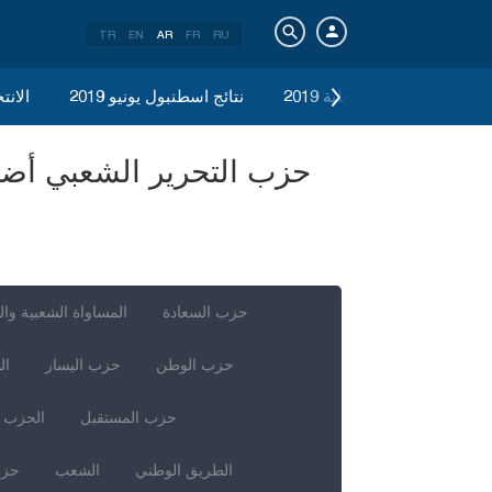
TR
EN
AR
FR
RU
الانتخابات المحلية 2019
نتائج اسطنبول يونيو 2019
الانتخ
حزب السعادة
المساواة الشعبية وال
حزب الوطن
حزب اليسار
ال
حزب المستقبل
الحزب ا
الطريق الوطني
الشعب
حزب