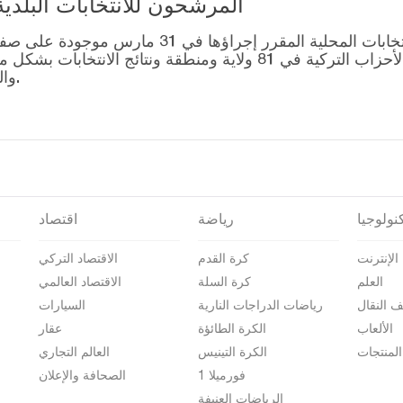
المرشحون للانتخابات البلدية المحلية – 1
قائمة رؤساء البلديات المرشحين للانتخابات المحل
التصويت للتحالفات التي أنشأتها الأحزاب التركية في 81 ولاية وم
والمرشحين على صفحة نتائج الانتخابات 2024.
نولوجيا
رياضة
اقتصاد
الإنترنت
كرة القدم
الاقتصاد التركي
العلم
كرة السلة
الاقتصاد العالمي
ف النقال
رياضات الدراجات النارية
السيارات
الألعاب
الكرة الطائؤة
عقار
المنتجات
الكرة التينيس
العالم التجاري
فورميلا 1
الصحافة والإعلان
الرياضات العنيفة