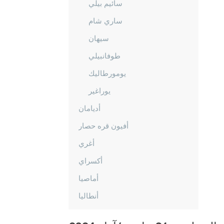
سائيم بيلي
ساري شام
سيهان
طوفانبيلي
يومورطاليك
يوراغير
أديامان
أفيون قره حصار
أغري
أكسراي
أماصيا
أنطاليا
أرداهان