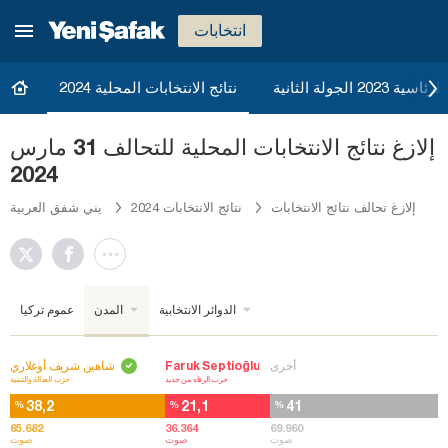
انتخابات
20 الجولة الثانية
نتائج الانتخابات المحلية 2024
إلازغ نتائج الانتخابات المحلية للتحالف 31 مارس
2024
إلازغ تحالف نتائج الانتخابات
نتائج الانتخابات 2024
يني شفق العربية
الدوائر الانتخابية
المدن
عموم تركيا
أخرى
Faruk Septioğlu
شاهين شريف أوغلاري
حزب الرفاه من جديد
حزب العدالة والتنمية
38,2
21,1
41
%
%
%
65.682
36.364
69.960
صوت
صوت
صوت