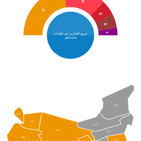
6
9
2
2
1
توزيع الفائزين في البلدات
والمناطق
KRA
AĞN
KBN
KVN
MER
PLU
BSK
ARC