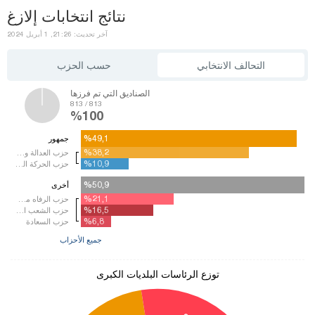
نتائج انتخابات إلازغ
آخر تحديث: 21:26, 1 أبريل 2024
التحالف الانتخابي
حسب الحزب
الصناديق التي تم فرزها
813 / 813
%100
%49,1
%49,1
جمهور
%38,2
%38,2
حزب العدالة والتنمية
%10,9
%10,9
حزب الحركة القومية
%50,9
%50,9
أخرى
%21,1
%21,1
حزب الرفاه من جديد
%16,5
%16,5
حزب الشعب الجمهوري
%6,8
%6,8
حزب السعادة
جميع الأحزاب
توزع الرئاسات البلديات الكبرى