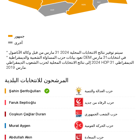
ALC
MDN
SVR
جمهور
أخرى
* سيتم توفير نتائج الانتخابات المحلية 2024 31 مارس من قبل وكالة الأناضول
* تعود بيانات حزب المساواة الشعبية والديمقراطية DEM في انتخابات31 مارس
2024 إلى نتائج الانتخابات المحلية لحزب الشعوب الديمقراطي HDP الديمقراطي 31
مارس 2019.
المرشحون للانتخابات البلدية
حزب العدالة والتنمية
Şahin Şerifoğulları
حزب الرفاه من جديد
Faruk Septioğlu
حزب الشعب الجمهوري
Coşkun Çağlar Duran
حزب الحركة القومية
Murat Aygen
حزب السعادة
Abdullah Akın