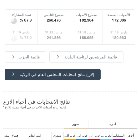
الأصوات الصحيحة
مجموع الأصوات
مجموع الناخبين
نسبة المشاركة
% 67,9
268.476
182.304
172.006
31 مارس 19
31 مارس 19
31 مارس 19
31 مارس 19
% 78,2
241.886
189.095
180.563
قائمة المرشحين لرئاسة البلدية
قائمة الحزب
إلازغ نتائج انتخابات المجلس العام في الولاية
نتائج الانتخابات في أحياء إلازغ
* قائمة نتائج أصوات الأحزاب في أحياء مدينة إلازغ
أخرى
جمهور
أخرى
المساواة الشعبية والديمقراطية
الحزب الجيد
حزب الشعب الجمهوري
حزب الحركة القومية
حزب العدالة والتنمية
صندوق
إسم الفائز
قضاء - بلدة