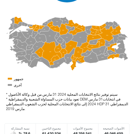
KRK
SNP
BRT
KAS
ZNG
İST
SMN
EDR
KRB
ART
İST
ARD
TEK
RİZ
DÜZ
TRB
KCL
ORD
AMS
SAK
ÇNK
BOL
YAL
GİR
ÇRM
KRS
TOK
BAY
GMŞ
BRS
BİL
ÇNK
ERM
IĞD
ANK
KRK
BAL
ERN
SİV
YZG
ESK
AĞR
KIR
KTH
TUN
BNG
MUŞ
MNS
NEV
KAY
ELĞ
AFY
UŞK
MLT
BTL
AKS
İZR
VAN
DİY
KON
MRŞ
ISP
NİĞ
SRT
AYD
BAT
ADY
DNZ
ŞRK
HKR
BUR
MRD
ADN
ŞAN
OSM
KRM
MUĞ
ANT
GAZ
KLS
MER
HTY
جمهور
أخرى
* سيتم توفير نتائج الانتخابات المحلية 2024 31 مارس من قبل وكالة الأناضول
* تعود بيانات حزب المساواة الشعبية والديمقراطية DEM في انتخابات31 مارس
2024 إلى نتائج الانتخابات المحلية لحزب الشعوب الديمقراطي HDP الديمقراطي 31
مارس 2019.
الأصوات الصحيحة
مجموع الأصوات
مجموع الناخبين
نسبة المشاركة
% 78,6
61.430.934
48.256.541
46.046.499