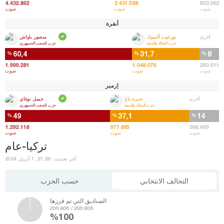
4.432.862
3.431.588
803.062
صوت
صوت
صوت
أنقرة
أخرى
تورغوت ألتينوك
منصور ياواش
حزب العدالة والتنمية
حزب الشعب الجمهوري
60,4
31,7
8
%
%
%
1.999.281
1.048.076
260.611
صوت
صوت
صوت
إزمير
أخرى
حمزة داغ
جميل توغاي
حزب العدالة والتنمية
حزب الشعب الجمهوري
49
37,1
14
%
%
%
1.292.118
977.895
368.499
صوت
صوت
صوت
تركيا-عام
آخر تحديث: 21:26, 1 أبريل 2024
التحالف الانتخابي
حسب الحزب
الصناديق التي تم فرزها
206.806 / 206.806
%100