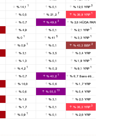
1
3
%
14,1
%
0,1
%
12,5
YRP
7
1
%
0,5
%
21,2
%
38,9
YRP
3
%
0,7
%
49,6
%
2,6
HÜDA PAR
1
%
4,9
%
0,1
%
2,1
YRP
1
5
1
%
0
%
41
%
3,3
YRP
1
2
%
0,9
%
0,1
%
43,3
BBP
%
3,1
%
3,5
%
3,4
YRP
1
%
1,3
%
0,1
%
1,9
YRP
1
1
%
4,2
%
0,2
%
9,1
YRP
1
%
0,7
%
40,2
%
8,7
Sans étiquette
%
16,8
%
0,6
%
1,7
YRP
13
%
0,6
%
55,5
%
5,4
YRP
%
1,6
%
3,1
%
2,5
YRP
3
%
1,7
%
0,1
%
36,3
YRP
1
%
0,9
%
0,1
%
2,8
YRP