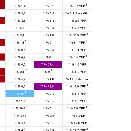
1
%
1,2
%
0,1
%
3,7
YRP
%
5,8
%
0,7
%
6,7
Sans étiquette
%
2,8
%
1,2
%
2,5
YRP
%
5
%
3,3
%
7,6
YRP
1
6
%
2,9
%
1,8
%
23,5
YRP
1
3
%
1,8
%
0,1
%
8,1
YRP
%
0,5
%
0,5
%
9,4
YRP
1
%
4,9
%
0
%
3,5
YRP
6
%
0,6
%
57,4
%
4,5
YRP
2
1
%
3,4
%
0
%
1,2
YRP
%
5,7
%
1,8
%
1,8
Zafer Partisi
6
4
%
4,6
%
42,9
%
12,9
YRP
1
%
52
%
0,2
%
1,7
YRP
1
%
11,6
%
0,2
%
4,1
YRP
1
1
%
36,5
%
0,1
%
3,8
YRP
%
23,7
%
2,6
%
3,9
DP
%
6,4
%
0,2
%
17,8
YRP
1
3
%
4
%
0,9
%
12,7
YRP