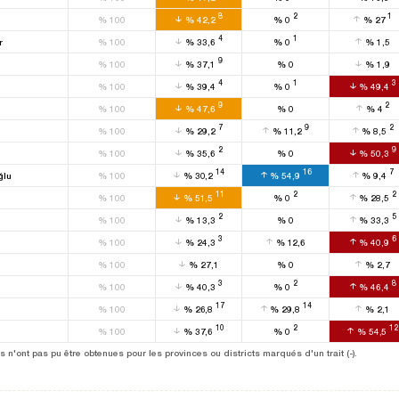
8
2
1
%
100
%
42,2
%
0
%
27
4
1
r
%
100
%
33,6
%
0
%
1,5
9
%
100
%
37,1
%
0
%
1,9
4
1
3
%
100
%
39,4
%
0
%
49,4
9
2
%
100
%
47,6
%
0
%
4
7
9
2
%
100
%
29,2
%
11,2
%
8,5
2
9
%
100
%
35,6
%
0
%
50,3
14
16
7
ğlu
%
100
%
30,2
%
54,9
%
9,4
11
2
2
%
100
%
51,5
%
0
%
28,5
2
5
%
100
%
13,3
%
0
%
33,3
3
6
%
100
%
24,3
%
12,6
%
40,9
%
100
%
27,1
%
0
%
2,7
3
2
8
%
100
%
40,3
%
0
%
46,4
17
14
%
100
%
26,8
%
29,8
%
2,1
10
2
12
%
100
%
37,6
%
0
%
54,5
 n'ont pas pu être obtenues pour les provinces ou districts marqués d'un trait (-).