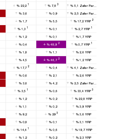
1
3
%
22,2
%
7,8
%
5,1
Zafer Partisi
%
3,6
%
0,9
%
2,5
Zafer Partisi
2
%
1,7
%
5,5
%
17,2
YRP
1
1
%
1,3
%
0,1
%
2,7
YRP
%
1,2
%
0,1
%
1,7
YRP
2
1
%
0,4
%
48,9
%
0,7
YRP
%
1,8
%
1,1
%
2,6
YRP
2
%
4,5
%
46,7
%
1,2
YRP
2
%
17,7
%
0,4
%
4,1
Zafer Partisi
%
0,6
%
2,1
%
2,6
YRP
%
3,6
%
4,2
%
2,5
Zafer Partisi
1
3
%
3,5
%
0,6
%
33,4
YRP
%
1,2
%
0,2
%
22,8
YRP
%
1,1
%
0,2
%
3,9
YRP
3
%
9,2
%
29
%
3,6
YRP
%
0,8
%
0,1
%
3,1
YRP
1
%
14,4
%
0,6
%
19,7
YRP
%
1,2
%
0,2
%
2,3
YRP