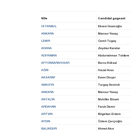
Ville
Candidat gagnant
İSTANBUL
Ekrem İmamoğlu
ANKARA
Mansur Yavaş
IZMIR
Cemil Tugay
ADANA
Zeydan Karalar
ADIYAMAN
Abdurrahman Tutdere
AFYONKARAHISAR
Burcu Köksal
AĞRI
Hazal Aras
AKSARAY
Evren Dinçer
AMASYA
Turgay Sevindi
ANKARA
Mansur Yavaş
ANTALYA
Muhittin Böcek
ARDAHAN
Faruk Demir
ARTVIN
Bilgehan Erdem
AYDIN
Özlem Çerçioğlu
BALIKESIR
Ahmet Akın