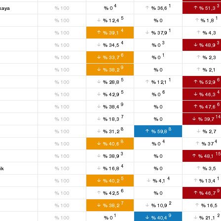
4
1
3
kaya
%
100
%
0
%
36,6
%
51,3
5
1
%
100
%
12,4
%
0
%
1,8
4
1
%
100
%
39,1
%
37,9
%
4,3
4
3
3
%
100
%
34,5
%
0
%
48,9
6
1
%
100
%
33,7
%
0
%
2,3
9
%
100
%
38,2
%
0
%
2,1
5
1
6
%
100
%
28,8
%
12,1
%
52,9
5
6
4
%
100
%
42,9
%
0
%
46,3
9
6
%
100
%
38,4
%
0
%
47,6
7
14
%
100
%
18,3
%
0
%
39,7
8
8
%
100
%
31,2
%
59,8
%
2,7
8
4
4
%
100
%
40,6
%
0
%
37
3
15
%
100
%
38,9
%
0
%
48,1
4
ük
%
100
%
16,8
%
0
%
3,5
5
4
1
%
100
%
40,2
%
4,1
%
13,4
6
9
%
100
%
42,5
%
0
%
46,7
7
2
%
100
%
38,2
%
10,9
%
16,5
1
9
2
%
100
%
0
%
40,4
%
21,1