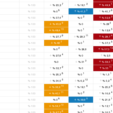
7
2
1
%
100
%
23,2
%
19,1
%
49,9
8
3
9
%
100
%
0
%
41,5
%
40,7
3
2
2
%
100
%
37,4
%
0
%
52,9
9
3
%
100
%
45,8
%
0
%
29
15
1
5
%
100
%
49,4
%
0
%
12,8
9
11
4
%
100
%
27,7
%
29,3
%
29,7
7
1
5
%
100
%
49
%
0
%
37,3
2
14
%
100
%
0
%
29,8
%
57,3
4
%
100
%
27,8
%
0
%
2,5
3
7
%
100
%
0
%
31
%
59,5
2
11
%
100
%
32,7
%
0
%
55
8
1
1
%
100
%
25,3
%
0
%
1,5
5
12
4
%
100
%
34,5
%
6,2
%
3,2
14
6
8
%
100
%
36,2
%
19,1
%
25,6
11
2
4
%
100
%
40,1
%
0
%
16,6
8
5
1
%
100
%
0
%
39,8
%
21,8
13
2
3
%
100
%
54,7
%
0
%
12,1
8
1
1
%
100
%
47,2
%
0
%
16,5