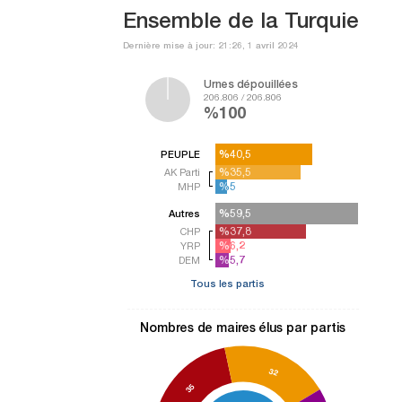
Ensemble de la Turquie
Dernière mise à jour: 21:26, 1 avril 2024
Urnes dépouillées
206.806 / 206.806
%100
%40,5
%40,5
PEUPLE
%35,5
%35,5
AK Parti
%5
%5
MHP
%59,5
%59,5
Autres
%37,8
%37,8
CHP
%6,2
%6,2
YRP
%5,7
%5,7
DEM
Tous les partis
Nombres de maires élus par partis
32
35