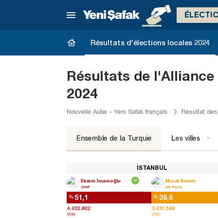
ÉLECTI
Résultats d'élections locales 2024
Résultats de l'Alliance
2024
Nouvelle Aube - Yeni Safak français
Résultat des
Ensemble de la Turquie
Les villes
İSTANBUL
Ekrem İmamoğlu
Murat Kurum
CHP
AK Parti
51,1
39,6
%
%
4.432.862
3.431.588
Vote
Vote