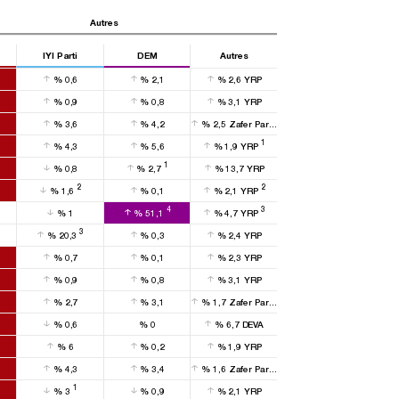
Autres
IYI Parti
DEM
Autres
%
0,6
%
2,1
%
2,6
YRP
%
0,9
%
0,8
%
3,1
YRP
%
3,6
%
4,2
%
2,5
Zafer Partisi
1
%
4,3
%
5,6
%
1,9
YRP
1
%
0,8
%
2,7
%
13,7
YRP
2
2
%
1,6
%
0,1
%
2,1
YRP
4
3
%
1
%
51,1
%
4,7
YRP
3
%
20,3
%
0,3
%
2,4
YRP
%
0,7
%
0,1
%
2,3
YRP
%
0,9
%
0,8
%
3,1
YRP
%
2,7
%
3,1
%
1,7
Zafer Partisi
%
0,6
%
0
%
6,7
DEVA
%
6
%
0,2
%
1,9
YRP
%
4,3
%
3,4
%
1,6
Zafer Partisi
1
%
3
%
0,9
%
2,1
YRP