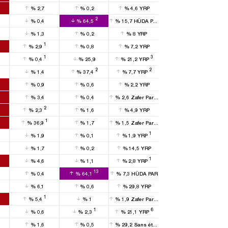
%
2,7
%
0,2
%
4,6
YRP
2
1
%
0,4
%
64,5
%
15,7
HÜDA PAR
%
1,3
%
0,2
%
8
YRP
1
%
2,9
%
0,8
%
7,2
YRP
1
3
%
0,4
%
25,9
%
21,2
YRP
2
2
%
1,4
%
37,4
%
7,7
YRP
%
0,9
%
0,6
%
2,2
YRP
%
3,4
%
0,4
%
2,6
Zafer Partisi
2
%
2,3
%
1,6
%
4,9
YRP
1
%
36,9
%
1,7
%
1,5
Zafer Partisi
1
%
1,9
%
0,1
%
1,9
YRP
%
1,7
%
0,2
%
14,5
YRP
1
%
4,6
%
1,1
%
2,8
YRP
13
%
0,4
%
64,1
%
7,3
HÜDA PAR
%
6,1
%
0,6
%
29,8
YRP
1
%
5,4
%
1
%
1,9
Zafer Partisi
1
6
%
0,6
%
2,3
%
21,1
YRP
%
1,6
%
0,5
%
29,2
Sans étiquette