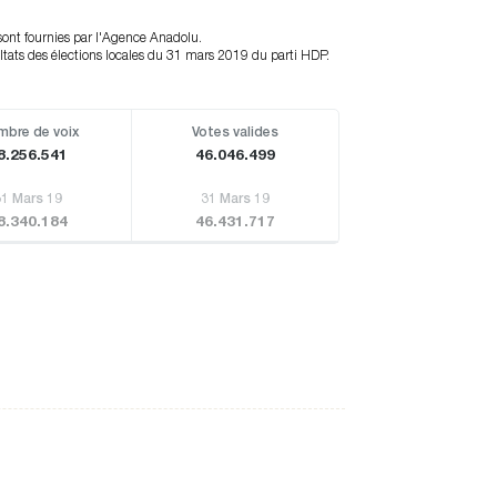
 sont fournies par l'Agence Anadolu.
ats des élections locales du 31 mars 2019 du parti HDP.
bre de voix
Votes valides
8.256.541
46.046.499
31 Mars 19
31 Mars 19
8.340.184
46.431.717