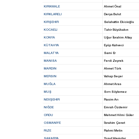
KIRIKKALE
Ahmet Önal
KIRKLARELI
Derya Bulut
KIRŞEHIR
Selahattin Ekicioğlu
KOCAELI
Tahir Büyükakın
KONYA
Uğur İbrahim Altay
KÜTAHYA
Eyüp Kahveci
MALATYA
Sami Er
MANISA
Ferdi Zeyrek
MARDIN
Ahmet Türk
MERSIN
Vahap Seçer
MUĞLA
Ahmet Aras
MUŞ
Sırrı Söylemez
NEVŞEHIR
Rasim Arı
NIĞDE
Emrah Özdemir
ORDU
Mehmet Hilmi Güler
OSMANIYE
İbrahim Çenet
RIZE
Rahmi Metin
SAKARYA
Yusuf Alemdar