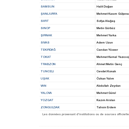
SAMSUN
Halit Doğan
ŞANLIURFA
Mehmet Kasım Gülpına
SIIRT
Sofya Alağaş
SINOP
Metin Gürbüz
ŞIRNAK
Mehmet Yarka
SIVAS
Adem Uzun
TEKIRDAĞ
Candan Yüceer
TOKAT
Mehmet Kemal Yazıcıo
TRABZON
Ahmet Metin Genç
TUNCELI
Cevdet Konak
UŞAK
Özkan Yalım
VAN
Abdullah Zeydan
YALOVA
Mehmet Gürel
YOZGAT
Kazım Arslan
ZONGULDAK
Tahsin Erdem
Les données provenant d'institutions ou de sources officielles