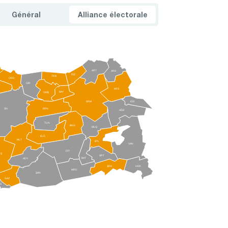
Général
Alliance électorale
ART
ARD
RİZ
TRB
ORD
GİR
KRS
BAY
GMŞ
ERM
IĞD
ERN
SİV
AĞR
TUN
BNG
MUŞ
ELĞ
MLT
BTL
VAN
DİY
RŞ
SRT
BAT
ADY
ŞRK
HKR
MRD
ŞAN
GAZ
LS