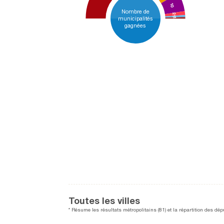
10
Nombre de
2
1
municipalités
1
gagnées
Toutes les villes
* Résume les résultats métropolitains (81) et la répartition des dép