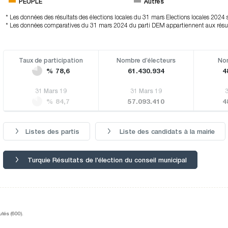
PEUPLE
Autres
* Les données des résultats des élections locales du 31 mars Elections locales 2024
* Les données comparatives du 31 mars 2024 du parti DEM appartiennent aux résult
Taux de participation
Nombre d’électeurs
Nom
% 78,6
61.430.934
4
31 Mars 19
31 Mars 19
% 84,7
57.093.410
4
Listes des partis
Liste des candidats à la mairie
Turquie Résultats de l'élection du conseil municipal
utés (600).