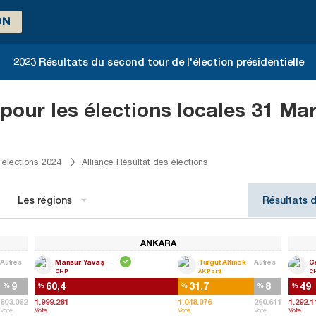
ON
2023 Résultats du second tour de l'élection présidentielle
 pour les élections locales 31 Ma
 élections 2024
Alliance Résultat des élections
Les régions
Résultats d
ANKARA
Autres
Mansur Yavaş
Turgut Altınok
Autres
C
CHP
AK Parti
C
9
60,4
31,7
8
49
%
%
%
%
%
803.062
1.999.281
1.048.076
260.611
1.292.1
Vote
Vote
Vote
Vote
Vote