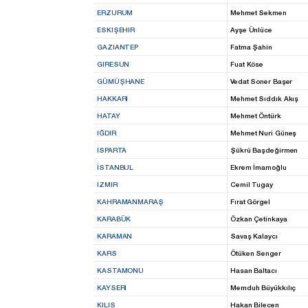
ERZURUM
Mehmet Sekmen
ESKIŞEHIR
Ayşe Ünlüce
GAZIANTEP
Fatma Şahin
GIRESUN
Fuat Köse
GÜMÜŞHANE
Vedat Soner Başer
HAKKARI
Mehmet Sıddık Akış
HATAY
Mehmet Öntürk
IĞDIR
Mehmet Nuri Güneş
ISPARTA
Şükrü Başdeğirmen
İSTANBUL
Ekrem İmamoğlu
IZMIR
Cemil Tugay
KAHRAMANMARAŞ
Fırat Görgel
KARABÜK
Özkan Çetinkaya
KARAMAN
Savaş Kalaycı
KARS
Ötüken Senger
KASTAMONU
Hasan Baltacı
KAYSERI
Memduh Büyükkılıç
KILIS
Hakan Bilecen