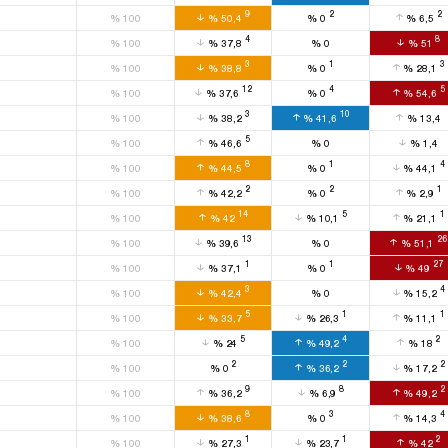
9
2
2
%
100
%
50,4
%
0
%
6,5
4
8
%
100
%
37,8
%
0
%
51
3
1
3
%
100
%
38,8
%
0
%
28,1
12
4
5
%
100
%
37,6
%
0
%
54,6
3
10
%
100
%
38,2
%
41,6
%
13,4
5
%
100
%
46,6
%
0
%
1,4
8
1
4
%
100
%
44,5
%
0
%
44,1
2
2
1
%
100
%
42,2
%
0
%
2,9
14
5
1
%
100
%
42
%
10,1
%
21,1
13
26
%
100
%
39,6
%
0
%
51,1
1
1
27
%
100
%
37,1
%
0
%
49
3
4
%
100
%
42,4
%
0
%
15,2
5
1
1
%
100
%
33,7
%
26,3
%
11,1
5
4
2
%
100
%
24
%
49,2
%
18
2
2
2
%
100
%
0
%
36,2
%
17,2
9
8
2
%
100
%
36,2
%
6,9
%
49,2
8
3
4
%
100
%
38,6
%
0
%
14,3
1
1
2
%
100
%
27,3
%
23,7
%
42