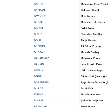
BARTIN
Muhammet Rıza Yalçın
BATMAN
Gülüstan Sönük
BAYBURT
Mete Memiş
BILECIK
Melek Mızrak Subaşı
BINGÖL
Erdal Arıkan
BITLIS
Nesrullah Tanğlay
BOLU
Tanju Özcan
BURDUR
Ali Orkun Ercengiz
BURSA
Mustafa Bozbey
ÇANAKKALE
Muharrem Erkek
ÇANKIRI
İsmail Hakkı Esen
ÇORUM
Halil İbrahim Aşgın
DENIZLI
Bülent Nuri Çavuşoğlu
DIYARBAKIR
Ayşe Serra Bucak Küç
DÜZCE
Faruk Özlü
EDIRNE
Filiz Gencan Akın
ELAZIĞ
Şahin Şerifoğulları
ERZINCAN
Bekir Aksun