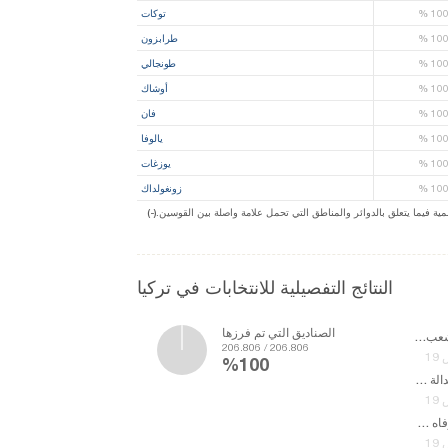
10
%
توكات
10
%
طرابزون
10
%
طونجالي
10
%
أوشاك
10
%
فان
10
%
يالوفا
10
%
يوزغات
10
%
زونغولداك
ة فيما يتعلق بالدوائر والمناطق التي تحمل علامة واصلة بين القوسين
النتائج التفصيلية للانتخابات في تركيا
الصناديق التي تم فرزها
حزب الشعب الجمهوري
206.806 / 206.806
%100
حزب العدالة والتنمية
حزب الرفاه من جديد