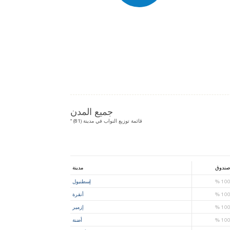
جميع المدن
* قائمة توزيع النواب في مدينة (81)
صندوق
مدينة
10
%
إسطنبول
10
%
أنقرة
10
%
إزمير
10
%
أضنة