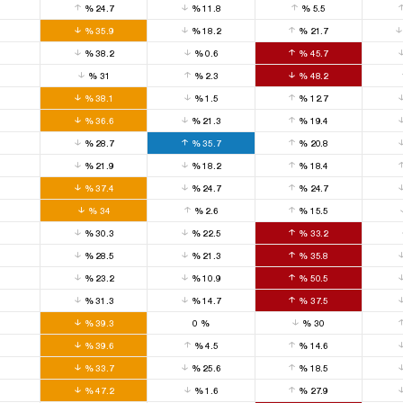
0
%
24.7
%
11.8
%
5.5
0
%
35.9
%
18.2
%
21.7
0
%
38.2
%
0.6
%
45.7
0
%
31
%
2.3
%
48.2
0
%
38.1
%
1.5
%
12.7
0
%
36.6
%
21.3
%
19.4
0
%
28.7
%
35.7
%
20.8
0
%
21.9
%
18.2
%
18.4
0
%
37.4
%
24.7
%
24.7
0
%
34
%
2.6
%
15.5
0
%
30.3
%
22.5
%
33.2
0
%
28.5
%
21.3
%
35.8
0
%
23.2
%
10.9
%
50.5
0
%
31.3
%
14.7
%
37.5
0
%
39.3
0
%
%
30
0
%
39.6
%
4.5
%
14.6
0
%
33.7
%
25.6
%
18.5
0
%
47.2
%
1.6
%
27.9