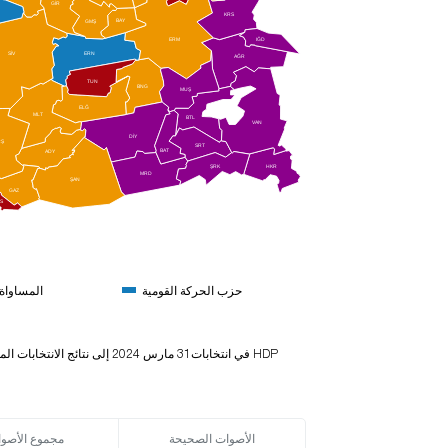
GİR
KRS
BAY
GMŞ
ERM
IĞD
ERN
SİV
AĞR
TUN
BNG
MUŞ
ELĞ
MLT
BTL
VAN
DİY
RŞ
SRT
BAT
ADY
ŞRK
HKR
MRD
ŞAN
GAZ
LS
حزب الحركة القومية
المساواة 
الأصوات الصحيحة
مجموع الأصو