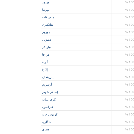
10
%
بوردور
10
%
بورصا
10
%
جناق قلعة
10
%
شانكيري
10
%
جوروم
10
%
دينيزلي
10
%
دياربكر
10
%
دوزجا
10
%
أدرنة
10
%
إلازغ
10
%
إيرزينجان
10
%
أرضروم
10
%
إيسكي شهير
10
%
غازي عنتاب
10
%
غيراسون
10
%
كوموش خانة
10
%
هاكّاري
10
%
هطاي