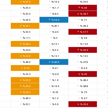
0
%
35.6
%
18.3
%
34.5
0
%
35.4
%
1.7
%
39
0
%
30.5
%
9.4
%
39.7
0
%
38.5
%
42.2
%
7.1
0
%
34.1
%
20.1
%
26.2
0
%
30.5
%
2.6
%
47.7
0
%
17.1
%
0
%
3.8
0
%
39.4
%
14.1
%
13.6
0
%
32.5
%
4.4
%
48.2
0
%
33.8
%
14.1
%
13.5
0
%
28.6
%
28.8
%
27.8
0
%
40
%
2.1
%
6.2
0
%
34.3
%
2.2
%
48
0
%
35.5
%
1.6
%
28.4
0
%
36.8
%
16.6
%
29.9
0
%
36.6
%
35
%
7.5
0
%
28.3
%
1.5
%
2.7
0
%
33.1
%
5.6
%
36.2