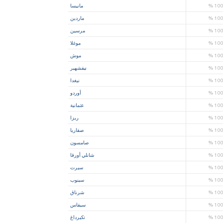
10
%
مانيسا
10
%
ماردين
10
%
مرسين
10
%
موغلا
10
%
موش
10
%
نيفشهير
10
%
نيغدا
10
%
أوردو
10
%
عثمانية
10
%
ريزا
10
%
صقاريا
10
%
صامسون
10
%
شانلي أورفا
10
%
سيرت
10
%
سينوب
10
%
شرناق
10
%
سيفاس
10
%
تكيرداغ