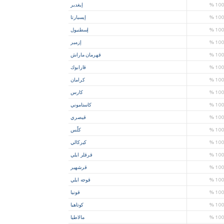
10
%
إيغدير
10
%
إيسبارتا
10
%
إسطنبول
10
%
إزمير
10
%
قهرمان ماراش
10
%
قارابوك
10
%
كرامان
10
%
كارس
10
%
كاستاموني
10
%
قيصري
10
%
كلّس
10
%
كيركالي
10
%
قرقلر ايلي
10
%
قرشهير
10
%
قوجه ايلي
10
%
قونيا
10
%
كوتاهيا
10
%
مالاطيا