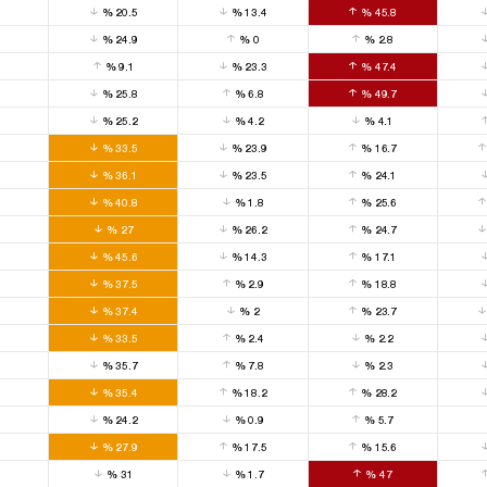
0
%
20.5
%
13.4
%
45.8
0
%
24.9
%
0
%
2.8
0
%
9.1
%
23.3
%
47.4
0
%
25.8
%
6.8
%
49.7
0
%
25.2
%
4.2
%
4.1
0
%
33.5
%
23.9
%
16.7
0
%
36.1
%
23.5
%
24.1
0
%
40.8
%
1.8
%
25.6
0
%
27
%
26.2
%
24.7
0
%
45.6
%
14.3
%
17.1
0
%
37.5
%
2.9
%
18.8
0
%
37.4
%
2
%
23.7
0
%
33.5
%
2.4
%
2.2
0
%
35.7
%
7.8
%
2.3
0
%
35.4
%
18.2
%
28.2
0
%
24.2
%
0.9
%
5.7
0
%
27.9
%
17.5
%
15.6
0
%
31
%
1.7
%
47