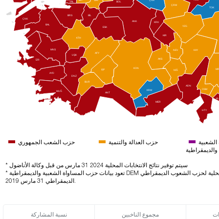
ÇNK
BOL
YAL
ÇRM
TOK
BRS
BİL
ÇNK
ANK
KRK
BAL
YZG
ESK
KIR
KTH
MNS
NEV
KAY
AFY
UŞK
AKS
İZR
KON
M
ISP
NİĞ
AYD
DNZ
BUR
ADN
OSM
KRM
MUĞ
ANT
K
MER
HTY
الشعبية
حزب العدالة والتنمية
حزب الشعب الجمهوري
والديمقراطية
* سيتم توفير نتائج الانتخابات المحلية 2024 31 مارس من قبل وكالة الأناضول
* تعود بيانات حزب المساواة الشعبية والديمقراطية DEM في انتخابات31 مارس 2024 إلى نتائج الانتخابات المحلية لحزب الشعوب الديمقراطي HDP
الديمقراطي 31 مارس 2019.
ات
مجموع الناخبين
نسبة المشاركة