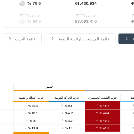
% 78,5
61.430.934
4
31 مارس 19
31 مارس 19
% 84,5
57.093.410
4
قائمة المرشحين لرئاسة البلدية
قائمة الحزب
جمهور
يد
حزب الشعب الجمهوري
حزب الحركة القومية
حزب العدالة والتنمية
0
%
38.2
%
0.6
%
45.7
0
%
28.1
%
4.7
%
49.4
0
%
31
%
2.3
%
48.2
0
%
19.9
%
13
%
41.3