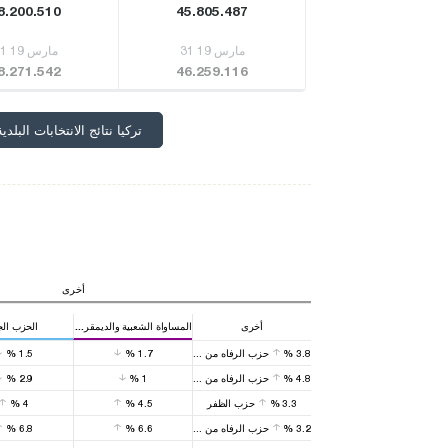
8.200.510
45.805.487
31 مارس 19
31 مارس 19
8.271.542
46.259.116
تركيا نتائج الانتخابات البلدية
أخرى
أخرى
المساواة الشعبية والديمقراطية
الحزب الج
3.8
%
حزب الرفاه من جديد
1.7
%
1.5
%
4.8
%
حزب الرفاه من جديد
1
%
2.9
%
3.3
%
حزب الظفر
4.5
%
4
%
3.2
%
حزب الرفاه من جديد
6.6
%
6.8
%