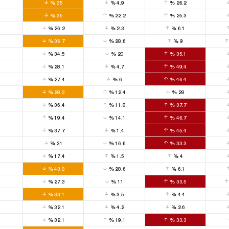
0
%
35
%
4.9
%
26.2
0
%
35
%
22.2
%
25.3
0
%
26.2
%
2.3
%
6.1
0
%
36.7
%
28.6
%
9
0
%
34.5
%
20
%
35.1
0
%
28.1
%
4.7
%
49.4
0
%
27.4
%
6
%
46.4
0
%
28.3
%
12.4
%
28
0
%
36.4
%
11.8
%
37.7
0
%
19.4
%
14.1
%
46.7
0
%
37.7
%
1.4
%
45.4
0
%
31
%
16.6
%
33.3
0
%
17.4
%
1.5
%
4
0
%
43.8
%
28.6
%
6.1
0
%
27.3
%
11
%
33.5
0
%
33.1
%
3.5
%
4.4
0
%
32.1
%
4.2
%
2.6
0
%
32.1
%
19.1
%
33.3