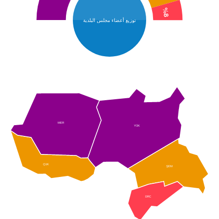
%8
توزيع أعضاء مجلس البلدية
MER
YÜK
ÇUK
ŞEM
DRC