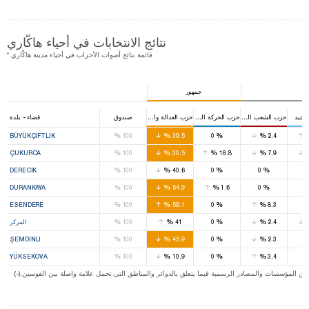
نتائج الانتخابات في أحياء هاكّاري
* قائمة نتائج أصوات الأحزاب في أحياء مدينة هاكّاري
جمهور
لجيد
حزب الشعب الجمهوري
حزب الحركة القومية
حزب العدالة والتنمية
صندوق
قضاء - بلدة
%
%
%
%
BÜYÜKÇIFTLIK
100
39.5
0
2.4
%
%
%
%
ÇUKURCA
100
30.5
18.8
7.9
%
%
%
%
DERECIK
100
40.6
0
0
%
%
%
%
DURANKAYA
100
54.9
1.6
0
%
%
%
%
ESENDERE
100
59.1
0
8.3
%
%
%
%
2.4
0
41
100
المركز
%
%
%
%
ŞEMDINLI
100
45.9
0
2.3
%
%
%
%
YÜKSEKOVA
100
10.9
0
3.4
ت من المؤسسات والمصادر الرسمية فيما يتعلق بالدوائر والمناطق التي تحمل علامة واصلة بين القوسين