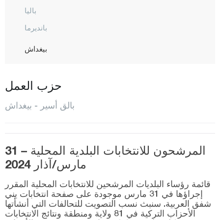
باليا
بانديرما
بيغداش
بورهانية
دورسون بيه
حزب العمل
أرداميت
بالق أسير - بيغداش
إيرديك
غوميش
المرشحون للانتخابات البلدية المحلية – 31
غونان
مارس/آذار 2024
حافران
قائمة رؤساء البلديات المرشحين للانتخابات المحلية المقرر
إيقريندي
إجراؤها في 31 مارس موجودة على صفحة انتخابات يني
شفق العربية. سنبث نسب التصويت للتحالفات التي أنشأتها
كاراإيسي
الأحزاب التركية في 81 ولاية ومنطقة ونتائج الانتخابات