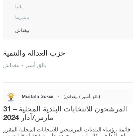
باليا
بانديرما
بيغداش
بورهانية
دورسون بيه
حزب العدالة والتنمية
أرداميت
بالق أسير - بيغداش
إيرديك
غوميش
غونان
(بالق أسير / بيغداش)
-
Mustafa Göksel
حافران
المرشحون للانتخابات البلدية المحلية – 31
إيقريندي
مارس/آذار 2024
كاراإيسي
قائمة رؤساء البلديات المرشحين للانتخابات المحلية المقرر
إجراؤها في 31 مارس موجودة على صفحة انتخابات يني