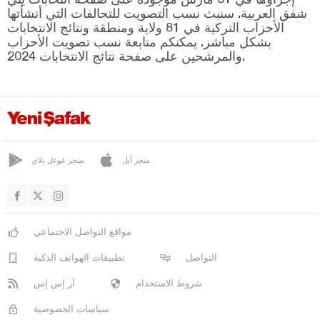
كيبسوت
شفق العربية. سنبث نسب التصويت للتحالفات التي أنشأتها
مانياس
الأحزاب التركية في 81 ولاية ومنطقة ونتائج الانتخابات
بشكل مباشر. يمكنكم متابعة نسب تصويت الأحزاب
مرمرة
والمرشحين على صفحة نتائج الانتخابات 2024.
سافاش تيبيه
سينديرغي
سوسورلوك
بارتين
متجر آبل
متجر غوغل بلاي
باتمان
بايبورت
بيلاجيك
مواقع التواصل الاجتماعي
بينغول
التواصل
تطبيقات الهواتف الذكية
بيتليس
شروط الاستخدام
آر إس إس
بولو
سياسات الخصوصية