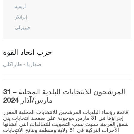
أريفيه
إيرانلار
فيريزلي
غايفيه
هينديك
حزب اتحاد القوة
كارابوشريك
صقاريا - طاراكلي
كاراسو
كاينارجا
كوجاعلي
المرشحون للانتخابات البلدية المحلية – 31
مارس/آذار 2024
باموك أوفا
صبانجا
قائمة رؤساء البلديات المرشحين للانتخابات المحلية المقرر
إجراؤها في 31 مارس موجودة على صفحة انتخابات يني
سارديفان
شفق العربية. سنبث نسب التصويت للتحالفات التي أنشأتها
الأحزاب التركية في 81 ولاية ومنطقة ونتائج الانتخابات
سوغوتلو