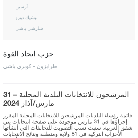
أرسين
بيشيك دوزو
شارشي باشي
شاي كارا
ديرين بازاري
حزب اتحاد القوة
دوز كوي
طرابزون - كوبري باشي
هايرات
كوبري باشي
المرشحون للانتخابات البلدية المحلية – 31
ماشكا
مارس/آذار 2024
أوف
قائمة رؤساء البلديات المرشحين للانتخابات المحلية المقرر
أورطا حصار
إجراؤها في 31 مارس موجودة على صفحة انتخابات يني
شفق العربية. سنبث نسب التصويت للتحالفات التي أنشأتها
شالي بازاري
الأحزاب التركية في 81 ولاية ومنطقة ونتائج الانتخابات