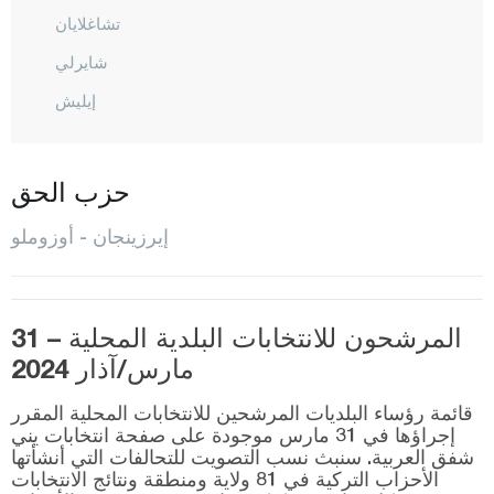
تشاغلايان
شايرلي
إيليش
كارجين
كيماه
حزب الحق
كمالية
إيرزينجان - أوزوملو
مرجان
المركز
مولاكوي
المرشحون للانتخابات البلدية المحلية – 31
مارس/آذار 2024
أوطلوك بيليه
رفاهية
قائمة رؤساء البلديات المرشحين للانتخابات المحلية المقرر
إجراؤها في 31 مارس موجودة على صفحة انتخابات يني
تيرجان
شفق العربية. سنبث نسب التصويت للتحالفات التي أنشأتها
الأحزاب التركية في 81 ولاية ومنطقة ونتائج الانتخابات