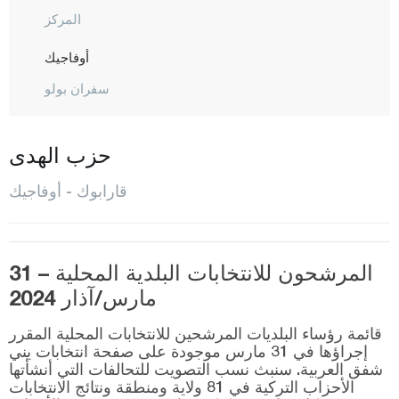
المركز
أوفاجيك
سفران بولو
ينيجيه
يورتان
حزب الهدى
كرامان
قارابوك - أوفاجيك
كارس
كاستاموني
المرشحون للانتخابات البلدية المحلية – 31
قيصري
مارس/آذار 2024
كلّس
قائمة رؤساء البلديات المرشحين للانتخابات المحلية المقرر
كيركالي
إجراؤها في 31 مارس موجودة على صفحة انتخابات يني
شفق العربية. سنبث نسب التصويت للتحالفات التي أنشأتها
قرقلر ايلي
الأحزاب التركية في 81 ولاية ومنطقة ونتائج الانتخابات