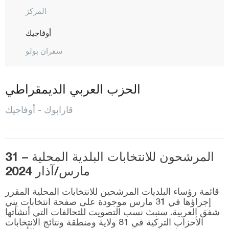
المركز
أوفاجيك
سفران بولو
ينيجيه
يورتان
الحزب العربي الديمقراطي
كرامان
قارابوك - أوفاجيك
كارس
كاستاموني
المرشحون للانتخابات البلدية المحلية – 31
قيصري
مارس/آذار 2024
كلّس
قائمة رؤساء البلديات المرشحين للانتخابات المحلية المقرر
كيركالي
إجراؤها في 31 مارس موجودة على صفحة انتخابات يني
شفق العربية. سنبث نسب التصويت للتحالفات التي أنشأتها
قرقلر ايلي
الأحزاب التركية في 81 ولاية ومنطقة ونتائج الانتخابات