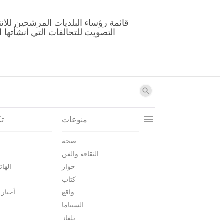
منوعات
تك
صحة
الثقافة والفن
حوار
الهات
كتاب
واقع
أخبار 
السيناما
تلفاز