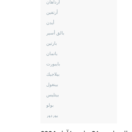
أرداهان
أرتفين
أيدن
بالق أسير
بارتين
باتمان
بايبورت
بيلاجيك
بينغول
بيتليس
بولو
بوردور
بورصا