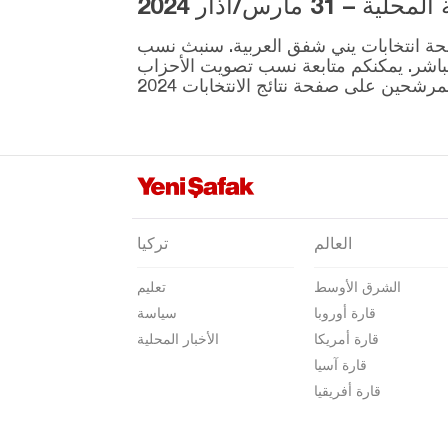
3 مارس/آذار 2024
جناق قلعة
ية المقرر إجراؤها في 31 مارس موجودة على صفحة انتخابات يني شفق العربية. سنبث نسب
شانكيري
نطقة ونتائج الانتخابات بشكل مباشر. يمكنكم متابعة نسب تصويت الأحزاب
جوروم
دينيزلي
دياربكر
دوزجا
أدرنة
العالم
تركيا
إلازغ
الشرق الأوسط
تعليم
إيرزينجان
قارة أوروبا
سياسة
أرضروم
قارة أمريكا
الأخبار المحلية
إيسكي شهير
قارة آسيا
قارة أفريقيا
غازي عنتاب
غيراسون