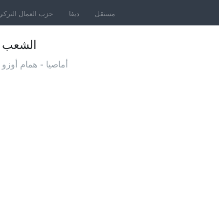
مستقل
ديفا
حزب العمال التركي
الشعب
أماصيا - همام أوزو