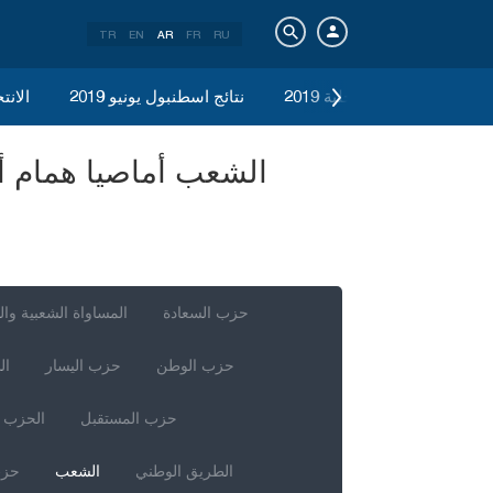
TR
EN
AR
FR
RU
الانتخابات المحلية 2019
نتائج اسطنبول يونيو 2019
الانتخ
حزب السعادة
المساواة الشعبية وال
حزب الوطن
حزب اليسار
ال
حزب المستقبل
الحزب ا
الطريق الوطني
الشعب
حزب