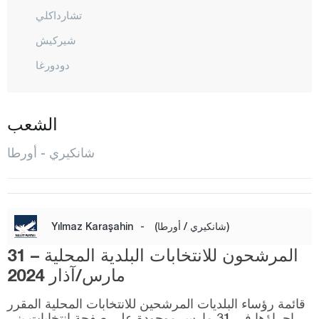
تشارداكلي
شيركيش
دودورغا
إيلديفان
إيلغاز
الشعب
كالفات
شانكيري - أورطا
كيزيل إيرماك
كورغون
كورشونلو
(شانكيري / أورطا)
-
Yılmaz Karaşahin
المركز
المرشحون للانتخابات البلدية المحلية – 31
أورطا
مارس/آذار 2024
شعبان أوزو
قائمة رؤساء البلديات المرشحين للانتخابات المحلية المقرر
إجراؤها في 31 مارس موجودة على صفحة انتخابات يني