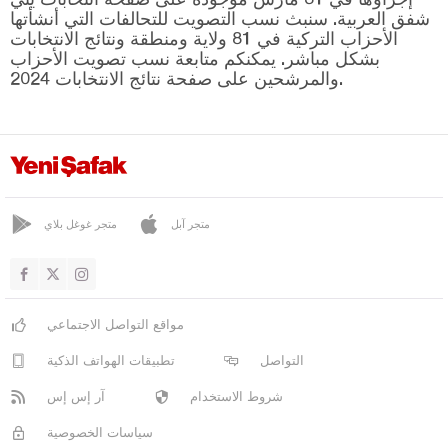
صاتشاك
شفق العربية. سنبث نسب التصويت للتحالفات التي أنشأتها
يابراكلي
الأحزاب التركية في 81 ولاية ومنطقة ونتائج الانتخابات
بشكل مباشر. يمكنكم متابعة نسب تصويت الأحزاب
يايلاكنت
والمرشحين على صفحة نتائج الانتخابات 2024.
جوروم
دينيزلي
دياربكر
دوزجا
متجر آبل
متجر غوغل بلاي
أدرنة
إلازغ
إيرزينجان
مواقع التواصل الاجتماعي
أرضروم
التواصل
تطبيقات الهواتف الذكية
إيسكي شهير
شروط الاستخدام
آر إس إس
غازي عنتاب
سياسات الخصوصية