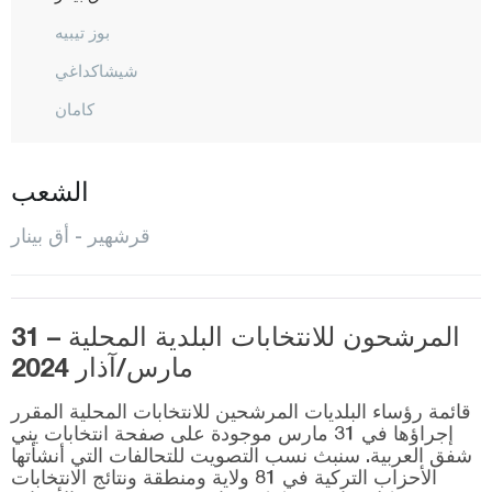
بوز تيبيه
شيشاكداغي
كامان
كوسى لي
قورانجي لي
الشعب
المركز
قرشهير - أق بينار
مأجور
أوزباغ
المرشحون للانتخابات البلدية المحلية – 31
قوجه ايلي
مارس/آذار 2024
قونيا
قائمة رؤساء البلديات المرشحين للانتخابات المحلية المقرر
كوتاهيا
إجراؤها في 31 مارس موجودة على صفحة انتخابات يني
شفق العربية. سنبث نسب التصويت للتحالفات التي أنشأتها
مالاطيا
الأحزاب التركية في 81 ولاية ومنطقة ونتائج الانتخابات