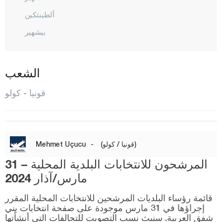
ألطينتكين
بيشهير
بوزكير
شلتيك
الشعب
جيهان بيلي
قونيا - كولو
شومارا
ديربينت
ديربوجاك
(قونيا / كولو)
-
Mehmet Uçucu
دوغان حصار
المرشحون للانتخابات البلدية المحلية – 31
أمير غازي
مارس/آذار 2024
إيريغيلي
قائمة رؤساء البلديات المرشحين للانتخابات المحلية المقرر
غوني سينير
إجراؤها في 31 مارس موجودة على صفحة انتخابات يني
شفق العربية. سنبث نسب التصويت للتحالفات التي أنشأتها