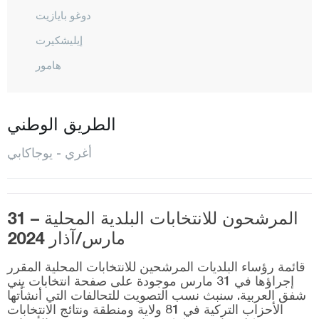
دوغو بايازيت
إيليشكيرت
هامور
المركز
باتونس
الطريق الوطني
طاهر
أغري - يوجاكابي
طاشلي شاي
توتاك
يايلادوزو
المرشحون للانتخابات البلدية المحلية – 31
مارس/آذار 2024
يوجاكابي
قائمة رؤساء البلديات المرشحين للانتخابات المحلية المقرر
أكسراي
إجراؤها في 31 مارس موجودة على صفحة انتخابات يني
شفق العربية. سنبث نسب التصويت للتحالفات التي أنشأتها
أماصيا
الأحزاب التركية في 81 ولاية ومنطقة ونتائج الانتخابات