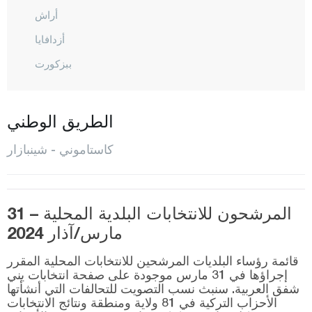
أراش
أزدافايا
ببزكورت
شاطال زيتين
جيدا
الطريق الوطني
ضاضاي
كاستاموني - شينبازار
ديفريكاني
دوغان يورت
هانون
المرشحون للانتخابات البلدية المحلية – 31
مارس/آذار 2024
إحسان غازي
إينيه بولو
قائمة رؤساء البلديات المرشحين للانتخابات المحلية المقرر
إجراؤها في 31 مارس موجودة على صفحة انتخابات يني
كوريه
شفق العربية. سنبث نسب التصويت للتحالفات التي أنشأتها
الأحزاب التركية في 81 ولاية ومنطقة ونتائج الانتخابات
المركز