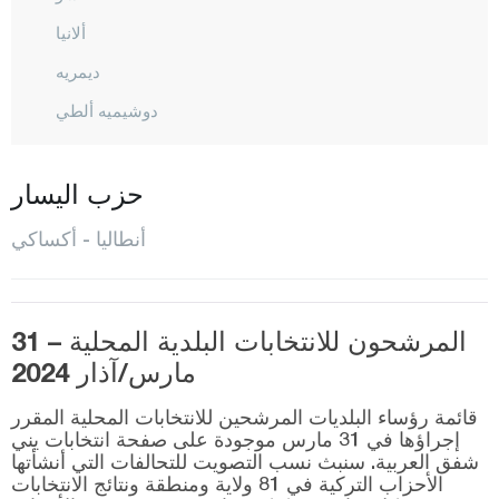
ألانيا
ديمريه
دوشيميه ألطي
إيلمالي
فينيك
حزب اليسار
غازي باشا
أنطاليا - أكساكي
غون دوموش
إيبرادي
المرشحون للانتخابات البلدية المحلية – 31
كاش
مارس/آذار 2024
كيمير
قائمة رؤساء البلديات المرشحين للانتخابات المحلية المقرر
كيبيز
إجراؤها في 31 مارس موجودة على صفحة انتخابات يني
شفق العربية. سنبث نسب التصويت للتحالفات التي أنشأتها
كونيا ألطي
الأحزاب التركية في 81 ولاية ومنطقة ونتائج الانتخابات