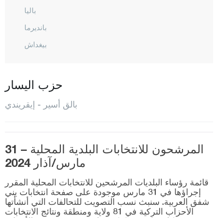
باليا
بانديرما
بيغداش
بورهانية
دورسون بيه
حزب اليسار
أرداميت
بالق أسير - إيقريندي
إيرديك
غوميش
غونان
المرشحون للانتخابات البلدية المحلية – 31
مارس/آذار 2024
حافران
قائمة رؤساء البلديات المرشحين للانتخابات المحلية المقرر
إيقريندي
إجراؤها في 31 مارس موجودة على صفحة انتخابات يني
شفق العربية. سنبث نسب التصويت للتحالفات التي أنشأتها
كاراإيسي
الأحزاب التركية في 81 ولاية ومنطقة ونتائج الانتخابات