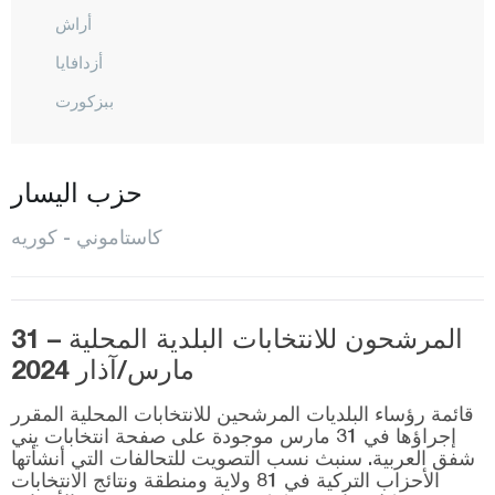
أراش
أزدافايا
ببزكورت
شاطال زيتين
جيدا
حزب اليسار
ضاضاي
كاستاموني - كوريه
ديفريكاني
دوغان يورت
هانون
المرشحون للانتخابات البلدية المحلية – 31
مارس/آذار 2024
إحسان غازي
إينيه بولو
قائمة رؤساء البلديات المرشحين للانتخابات المحلية المقرر
إجراؤها في 31 مارس موجودة على صفحة انتخابات يني
شفق العربية. سنبث نسب التصويت للتحالفات التي أنشأتها
كوريه
الأحزاب التركية في 81 ولاية ومنطقة ونتائج الانتخابات