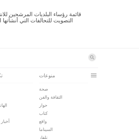
منوعات
تك
صحة
الثقافة والفن
حوار
الهات
كتاب
واقع
أخبار 
السيناما
تلفاز