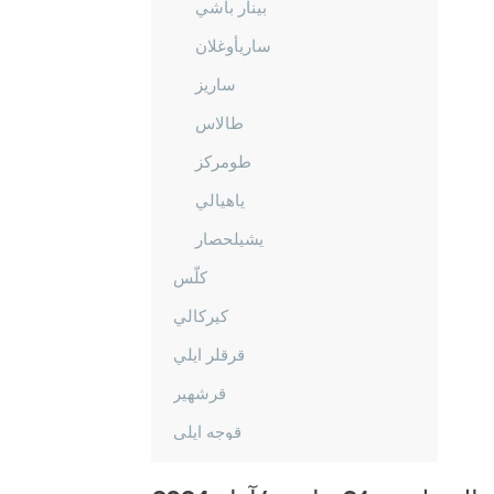
بينار باشي
ساريأوغلان
ساريز
طالاس
طومركز
ياهيالي
يشيلحصار
كلّس
كيركالي
قرقلر ايلي
قرشهير
قوجه ايلي
قونيا