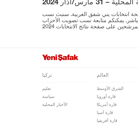
3 مارس/آذار 2024
كوتاهيا
ية المقرر إجراؤها في 31 مارس موجودة على صفحة انتخابات يني شفق العربية. سنبث نسب
مالاطيا
نطقة ونتائج الانتخابات بشكل مباشر. يمكنكم متابعة نسب تصويت الأحزاب
مانيسا
ماردين
مرسين
موغلا
موش
العالم
تركيا
نيفشهير
الشرق الأوسط
تعليم
نيغدا
قارة أوروبا
سياسة
أوردو
قارة أمريكا
الأخبار المحلية
عثمانية
قارة آسيا
قارة أفريقيا
ريزا
صقاريا