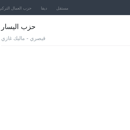
مستقل
ديفا
حزب العمال التركي
حزب اليسار
قيصري - ماليك غازي