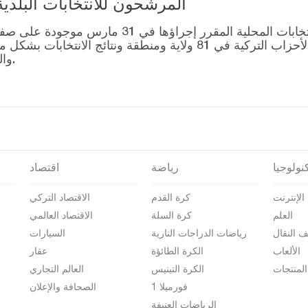
المرشحون للانتخابات البلدية المحلية – 1
قائمة رؤساء البلديات المرشحين للانتخابات المحل
التصويت للتحالفات التي أنشأتها الأحزاب التركية في 81 ولاية وم
والمرشحين على صفحة نتائج الانتخابات 2024.
نولوجيا
رياضة
اقتصاد
الإنترنت
كرة القدم
الاقتصاد التركي
العلم
كرة السلة
الاقتصاد العالمي
ف النقال
رياضات الدراجات النارية
السيارات
الألعاب
الكرة الطائؤة
عقار
المنتجات
الكرة التينيس
العالم التجاري
فورميلا 1
الصحافة والإعلان
الرياضات العنيفة