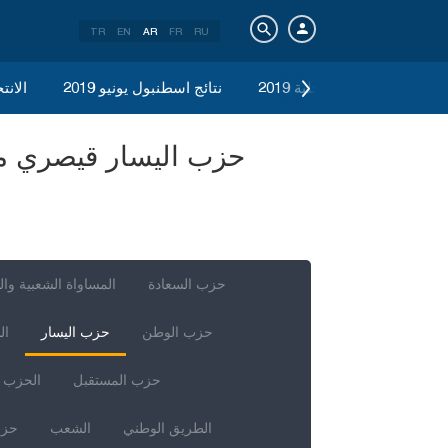
TR
EN
AR
FR
RU
الانتخابات المحلية 2019
نتائج اسطنبول يونيو 2019
الانتخ
حزب السعادة
المساواة الشعبية وال
حزب الوطن
حزب اليسار
ال
حزب المستقبل
الحزب ا
الطريق الوطني
الشعب
حزب