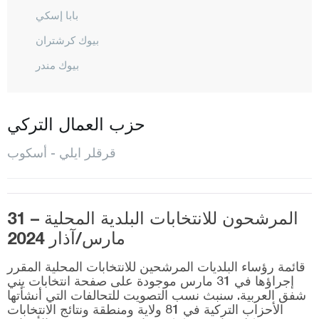
بابا إسكي
بيوك كرشتران
بيوك مندر
شاكل لي
دميركوي
حزب العمال التركي
أفران سكيز
قرقلر ايلي - أسكوب
إينادا
إيناجا
قرا خليل
المرشحون للانتخابات البلدية المحلية – 31
مارس/آذار 2024
قافاقلي
كاينارجا
قائمة رؤساء البلديات المرشحين للانتخابات المحلية المقرر
إجراؤها في 31 مارس موجودة على صفحة انتخابات يني
قييي كوي
شفق العربية. سنبث نسب التصويت للتحالفات التي أنشأتها
الأحزاب التركية في 81 ولاية ومنطقة ونتائج الانتخابات
كوفجاز