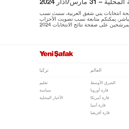
3 مارس/آذار 2024
قوجه ايلي
ية المقرر إجراؤها في 31 مارس موجودة على صفحة انتخابات يني شفق العربية. سنبث نسب
قونيا
نطقة ونتائج الانتخابات بشكل مباشر. يمكنكم متابعة نسب تصويت الأحزاب
كوتاهيا
مالاطيا
مانيسا
ماردين
مرسين
العالم
تركيا
موغلا
الشرق الأوسط
تعليم
موش
قارة أوروبا
سياسة
نيفشهير
قارة أمريكا
الأخبار المحلية
نيغدا
قارة آسيا
قارة أفريقيا
أوردو
عثمانية