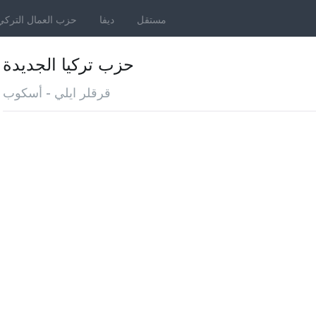
مستقل
ديفا
حزب العمال التركي
حزب تركيا الجديدة
قرقلر ايلي - أسكوب