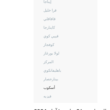
إيناجا
قرا خليل
قافاقلي
كاينارجا
قييي كوي
كوفجاز
لولا بورغاز
المركز
باهليفانكوي
بينارحصار
أسكوب
فيزيه
قرشهير