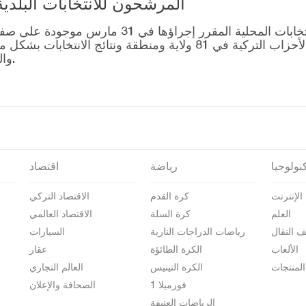
المرشحون للانتخابات البلدية المحلية – 1
قائمة رؤساء البلديات المرشحين للانتخابات المحل
التصويت للتحالفات التي أنشأتها الأحزاب التركية في 81 ولاية وم
والمرشحين على صفحة نتائج الانتخابات 2024.
نولوجيا
رياضة
اقتصاد
الإنترنت
كرة القدم
الاقتصاد التركي
العلم
كرة السلة
الاقتصاد العالمي
ف النقال
رياضات الدراجات النارية
السيارات
الألعاب
الكرة الطائؤة
عقار
المنتجات
الكرة التينيس
العالم التجاري
فورميلا 1
الصحافة والإعلان
الرياضات العنيفة