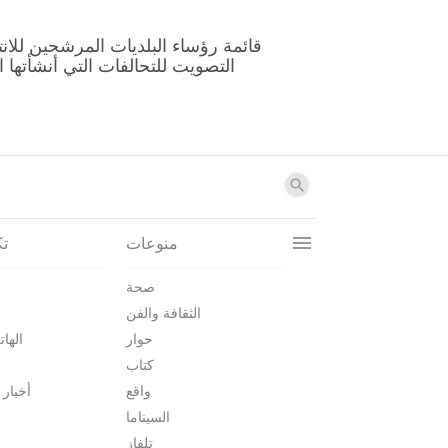
منوعات
تك
صحة
الثقافة والفن
حوار
الهات
كتاب
واقع
أخبار 
السيناما
تلفاز